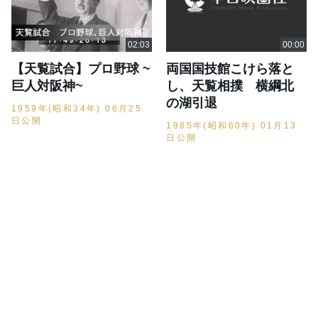
【天覧試合】プロ野球 ~
両国国技館こけら落と
巨人対阪神~
し、天覧相撲 横綱北
の湖引退
1959年(昭和34年) 06月25
日公開
1985年(昭和60年) 01月13
日公開