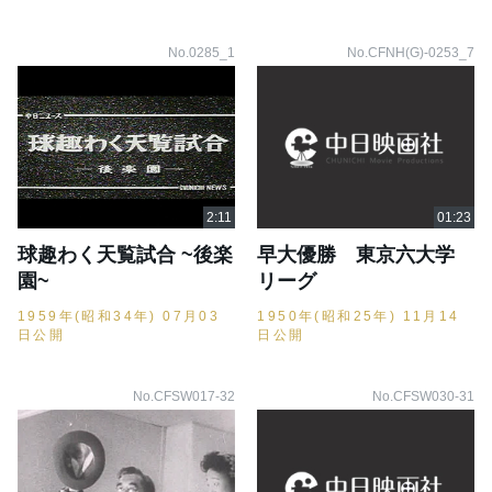
No.0285_1
No.CFNH(G)-0253_7
球趣わく天覧試合 ~後楽
早大優勝 東京六大学
園~
リーグ
1959年(昭和34年) 07月03
1950年(昭和25年) 11月14
日公開
日公開
No.CFSW017-32
No.CFSW030-31