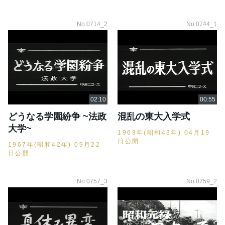
No.0714_2
No.0744_1
どうなる学園紛争 ~法政
混乱の東大入学式
大学~
1968年(昭和43年) 04月19
日公開
1967年(昭和42年) 09月22
日公開
No.0757_3
No.0759_2