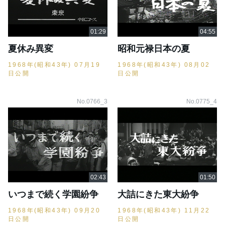
夏休み異変
昭和元禄日本の夏
1968年(昭和43年) 07月19
1968年(昭和43年) 08月02
日公開
日公開
No.0766_3
No.0775_4
いつまで続く学園紛争
大詰にきた東大紛争
1968年(昭和43年) 09月20
1968年(昭和43年) 11月22
日公開
日公開