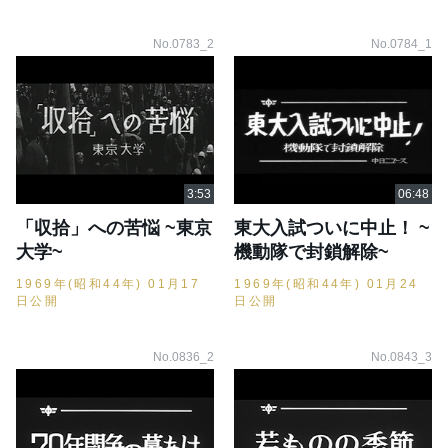
No.0783_2
No.0784_1
「収拾」への苦悩 ~東京
東大入試ついに中止！ ~
大学~
機動隊で封鎖解除~
1969年(昭和44年) 01月17
1969年(昭和44年) 01月24
日公開
日公開
No.0836_2
No.0843_3