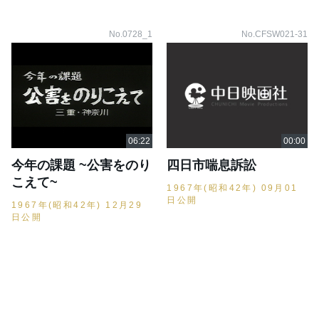
No.0728_1
No.CFSW021-31
今年の課題 ~公害をのり
四日市喘息訴訟
こえて~
1967年(昭和42年) 09月01
日公開
1967年(昭和42年) 12月29
日公開