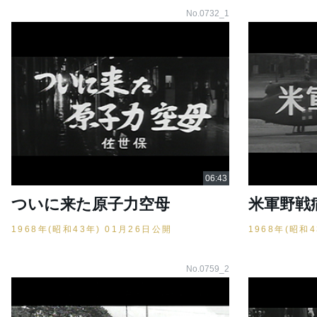
No.0732_1
ついに来た原子力空母
米軍野戦
1968年(昭和43年) 01月26日公開
1968年(昭和
No.0759_2