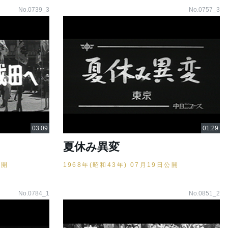
No.0739_3
No.0757_3
夏休み異変
公開
1968年(昭和43年) 07月19日公開
No.0784_1
No.0851_2