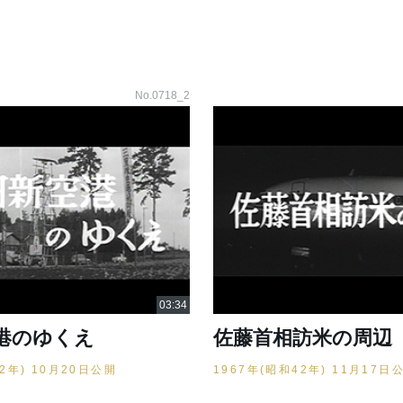
No.0718_2
港のゆくえ
佐藤首相訪米の周辺
42年) 10月20日公開
1967年(昭和42年) 11月17日