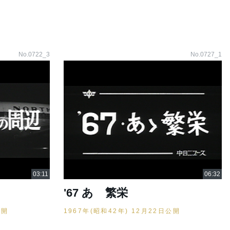
No.0722_3
No.0727_1
'67 あゝ繁栄
公開
1967年(昭和42年) 12月22日公開