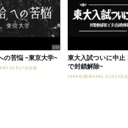
への苦悩 ~東京大学~
東大入試ついに中止！
で封鎖解除~
44年) 01月17日公開
1969年(昭和44年) 01月24日