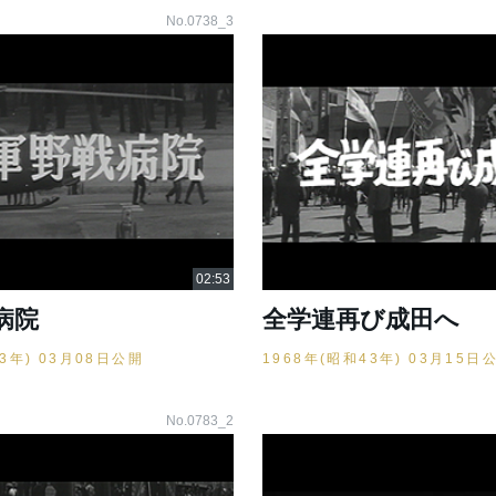
No.0738_3
病院
全学連再び成田へ
43年) 03月08日公開
1968年(昭和43年) 03月15日
No.0783_2