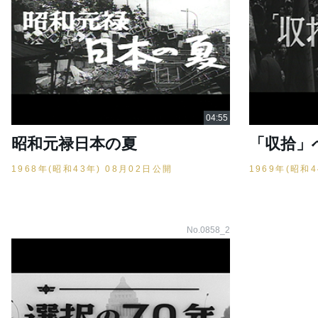
昭和元禄日本の夏
「収拾」
1968年(昭和43年) 08月02日公開
1969年(昭和
No.0858_2