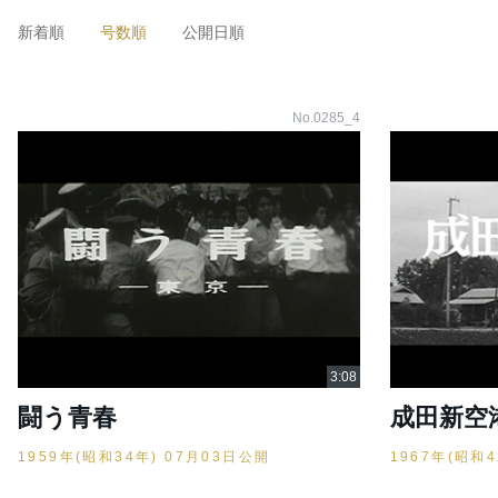
新着順
号数順
公開日順
No.0285_4
闘う青春
成田新空
1959年(昭和34年) 07月03日公開
1967年(昭和