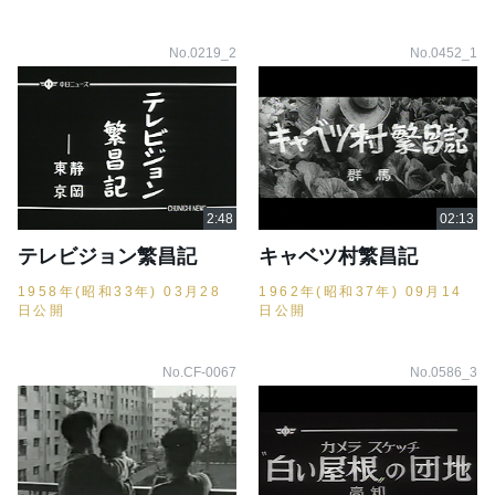
No.0219_2
No.0452_1
テレビジョン繁昌記
キャベツ村繁昌記
1958年(昭和33年) 03月28
1962年(昭和37年) 09月14
日公開
日公開
No.CF-0067
No.0586_3