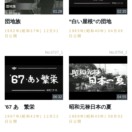
団地族
”白い屋根”の団地
1962年(昭和37年) 12月31
1965年(昭和40年) 04月09
日公開
日公開
No.0727_1
No.0759_2
'67 あゝ繁栄
昭和元禄日本の夏
1967年(昭和42年) 12月22
1968年(昭和43年) 08月02
日公開
日公開