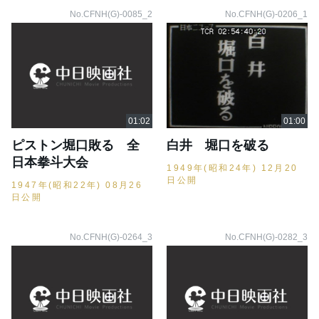
No.CFNH(G)-0085_2
No.CFNH(G)-0206_1
ピストン堀口敗る 全
白井 堀口を破る
日本拳斗大会
1949年(昭和24年) 12月20
日公開
1947年(昭和22年) 08月26
日公開
No.CFNH(G)-0264_3
No.CFNH(G)-0282_3