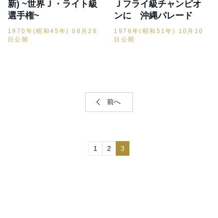
新) ~世界Ｊ・ライト級
Ｊフライ級チャンピオ
選手権~
ンに 沖縄パレード
1970年(昭和45年) 08月26
1976年(昭和51年) 10月10
日公開
日公開
前へ
1
2
3