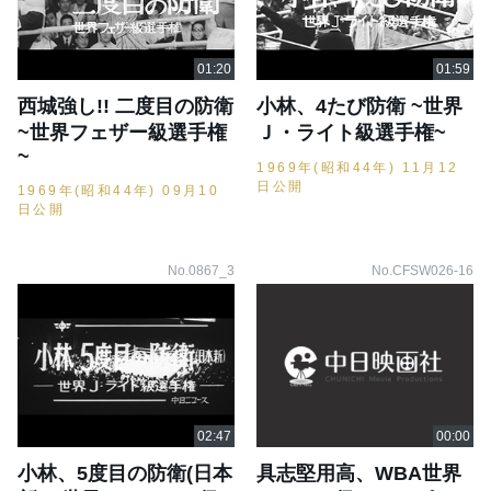
西城強し!! 二度目の防衛
小林、4たび防衛 ~世界
~世界フェザー級選手権
Ｊ・ライト級選手権~
~
1969年(昭和44年) 11月12
日公開
1969年(昭和44年) 09月10
日公開
No.0867_3
No.CFSW026-16
小林、5度目の防衛(日本
具志堅用高、WBA世界