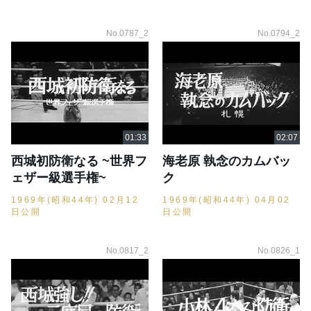
No.0787_2
No.0794_2
西城初防衛なる ~世界フ
海老原 執念のカムバッ
ェザー級選手権~
ク
1969年(昭和44年) 02月12
1969年(昭和44年) 04月02
日公開
日公開
No.0817_2
No.0826_1