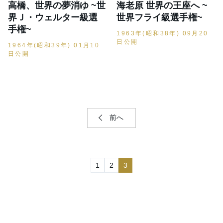
高橋、世界の夢消ゆ ~世
海老原 世界の王座へ ~
界Ｊ・ウェルター級選
世界フライ級選手権~
手権~
1963年(昭和38年) 09月20
日公開
1964年(昭和39年) 01月10
日公開
前へ
1
2
3