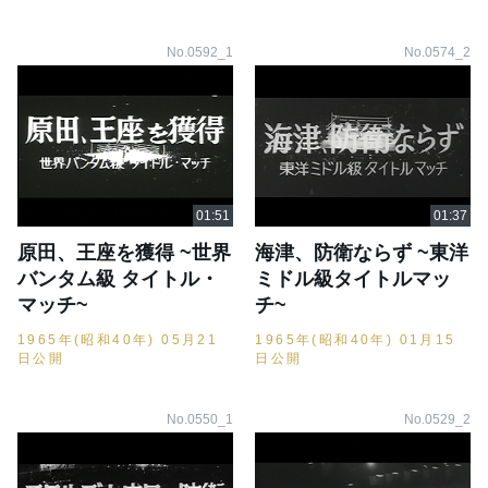
No.0592_1
No.0574_2
原田、王座を獲得 ~世界
海津、防衛ならず ~東洋
バンタム級 タイトル・
ミドル級タイトルマッ
マッチ~
チ~
1965年(昭和40年) 05月21
1965年(昭和40年) 01月15
日公開
日公開
No.0550_1
No.0529_2