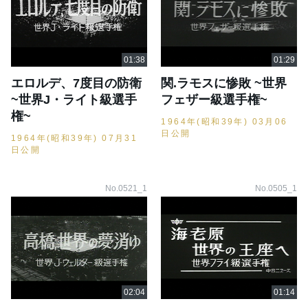
エロルデ、7度目の防衛
関.ラモスに惨敗 ~世界
~世界J・ライト級選手
フェザー級選手権~
権~
1964年(昭和39年) 03月06
日公開
1964年(昭和39年) 07月31
日公開
No.0521_1
No.0505_1