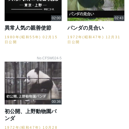
異常人気の親善使節
パンダの見合い
1980年(昭和55年) 02月15
1972年(昭和47年) 12月31
日公開
日公開
No.CFSW024-5
初公開、上野動物園パ
ンダ
1972年(昭和47年) 10月28