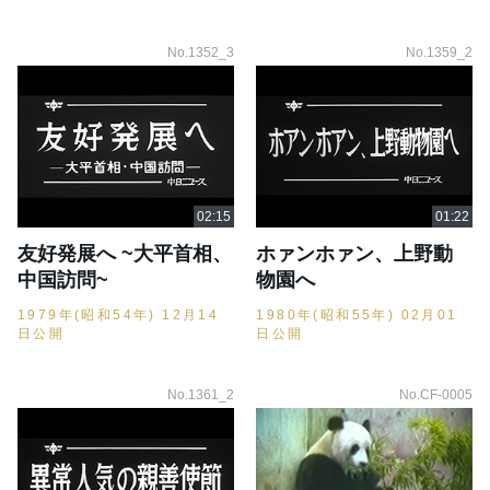
No.1352_3
No.1359_2
友好発展へ ~大平首相、
ホァンホァン、上野動
中国訪問~
物園へ
1979年(昭和54年) 12月14
1980年(昭和55年) 02月01
日公開
日公開
No.1361_2
No.CF-0005