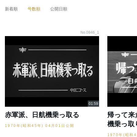
新着順
号数順
公開日順
No.0846_1
赤軍派、日航機乗っ取る
帰って来
機乗っ取
1970年(昭和45年) 04月01日公開
1970年(昭和