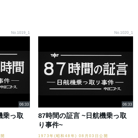
No.1019_1
No.1020_1
機乗っ取
87時間の証言 ~日航機乗っ取
り事件~
公開
1973年(昭和48年) 08月03日公開