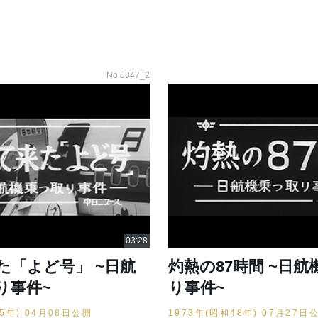
No.0847_2
た「よど号」 ~日航
灼熱の87時間 ~日航
り事件~
り事件~
45年) 04月08日公開
1973年(昭和48年) 07月27日