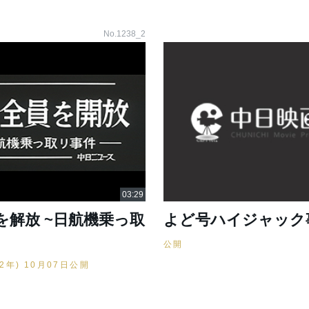
No.1238_2
を解放 ~日航機乗っ取
よど号ハイジャック
公開
52年) 10月07日公開