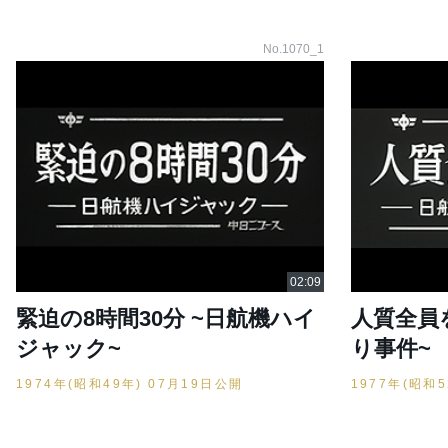
No.1070_1
緊迫の8時間30分 ~日航機ハイ
人質全員
ジャック~
り事件~
1974年(昭和49年) 07月19日公開
1977年(昭和