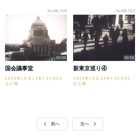
No.ME-029
No.ME-032
国会議事堂
新東京巡り④
1925年(大正14年) 01月01
1925年(大正14年) 01月01
日公開
日公開
前へ
次へ