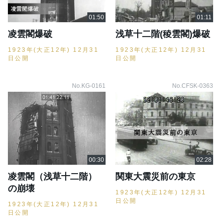
凌雲閣爆破
浅草十二階(稜雲閣)爆破
1923年(大正12年) 12月31
1923年(大正12年) 12月31
日公開
日公開
No.KG-0161
No.CFSK-0363
凌雲閣（浅草十二階）
関東大震災前の東京
の崩壊
1923年(大正12年) 12月31
日公開
1923年(大正12年) 12月31
日公開