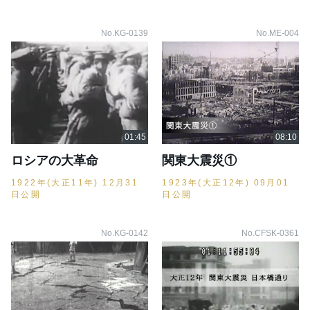
No.KG-0139
No.ME-004
ロシアの大革命
関東大震災①
1922年(大正11年) 12月31
1923年(大正12年) 09月01
日公開
日公開
No.KG-0142
No.CFSK-0361