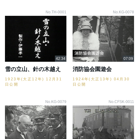
No.TH-0001
No.KG-0078
雪の立山、針の木越え
消防協会園遊会
1923年(大正12年) 12月31
1924年(大正13年) 04月30
日公開
日公開
No.KG-0079
No.CFSK-0011