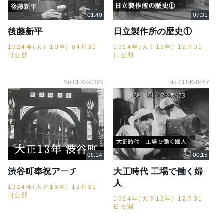
後藤新平
日立製作所の歴史①
1924年(大正13年) 04月30
1924年(大正13年) 12月31
日公開
日公開
No.CFSK-0329
No.CFSK-0467
渋谷町奉祝アーチ
大正時代 工場で働く婦
人
1924年(大正13年) 12月31
日公開
1924年(大正13年) 12月31
日公開