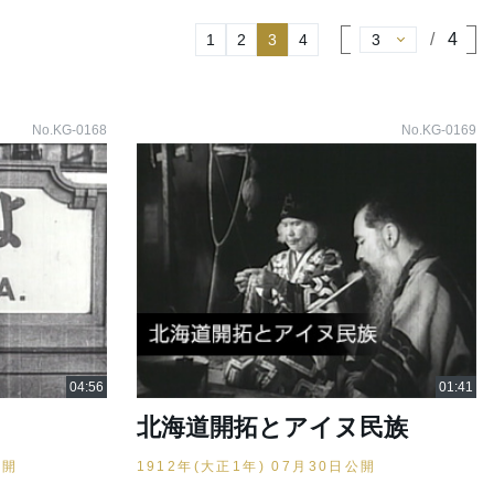
4
1
2
3
4
No.KG-0168
No.KG-0169
北海道開拓とアイヌ民族
公開
1912年(大正1年) 07月30日公開