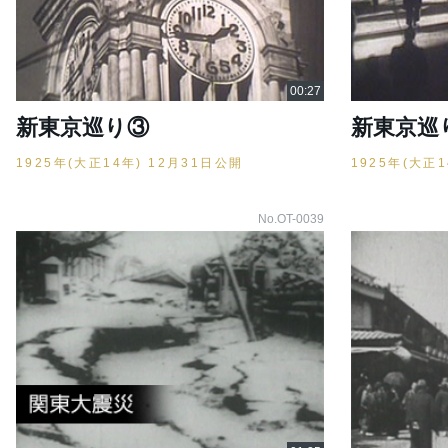
新東京巡り③
新東京巡
1925年(大正14年) 12月31日公開
1925年(大正
No.OT-0039