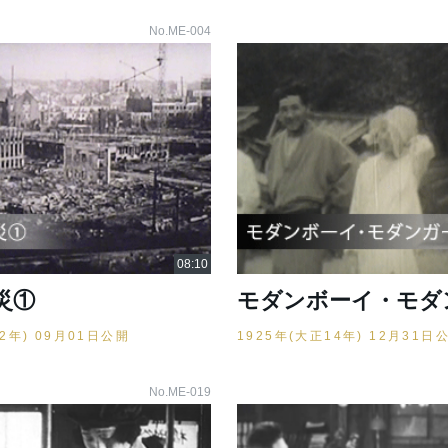
No.ME-004
災①
モダンボーイ・モダ
12年) 09月01日公開
1925年(大正14年) 12月31日
No.ME-019