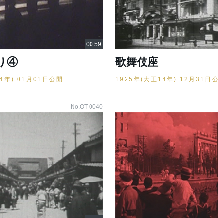
り④
歌舞伎座
14年) 01月01日公開
1925年(大正14年) 12月31日
No.OT-0040