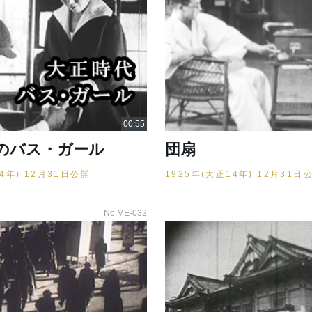
のバス・ガール
団扇
14年) 12月31日公開
1925年(大正14年) 12月31日
No.ME-032