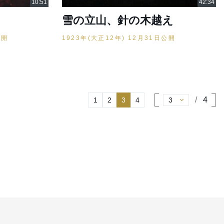
雪の立山、針の木越え
公開
1923年(大正12年) 12月31日公開
4
1
2
3
4