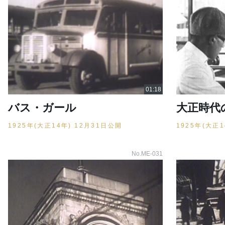
バス・ガール
大正時代
1925年(大正14年) 12月31日公開
1925年(大正
No.ME-031