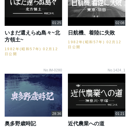
いまだ還えらぬ島々~北
日航機、着陸に失敗
方領土~
1982年(昭和57年) 02月12
日公開
1982年(昭和57年) 02月12
日公開
No.IM-0280
No.1424_1
奥多野歳時記
近代農業への道