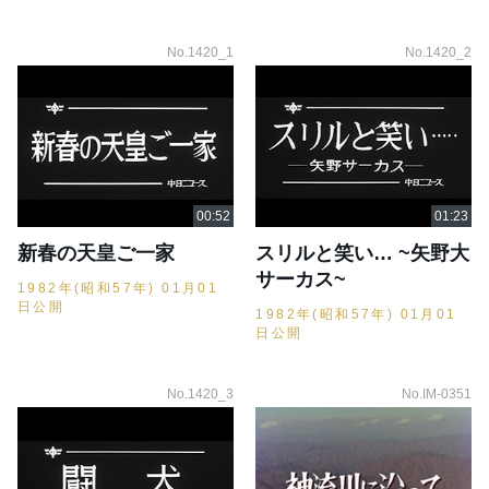
No.1420_1
No.1420_2
新春の天皇ご一家
スリルと笑い… ~矢野大
サーカス~
1982年(昭和57年) 01月01
日公開
1982年(昭和57年) 01月01
日公開
No.1420_3
No.IM-0351