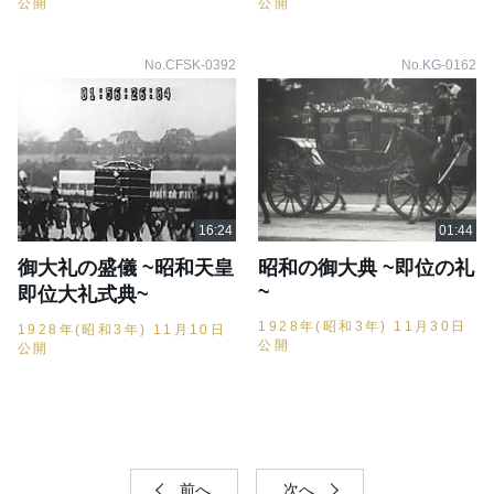
公開
公開
No.CFSK-0392
No.KG-0162
御大礼の盛儀 ~昭和天皇
昭和の御大典 ~即位の礼
~
即位大礼式典~
1928年(昭和3年) 11月30日
1928年(昭和3年) 11月10日
公開
公開
前へ
次へ