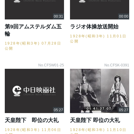
第9回アムステルダム五
ラジオ体操放送開始
輪
1928年(昭和3年) 11月01日
公開
1928年(昭和3年) 07月28日
公開
No.CFSW01-25
No.CFSK-0391
天皇陛下 即位の大礼
天皇陛下 即位の大礼
1928年(昭和3年) 11月06日
1928年(昭和3年) 11月10日