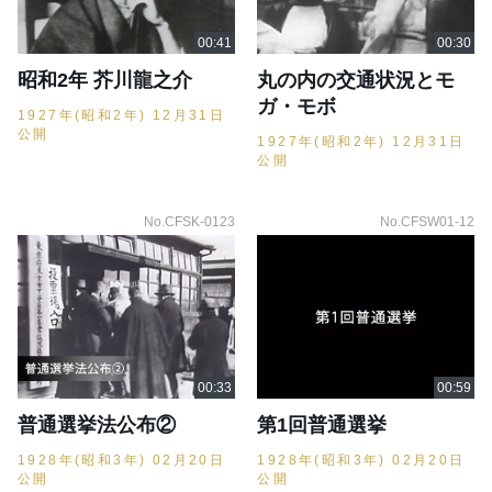
昭和2年 芥川龍之介
丸の内の交通状況とモ
ガ・モボ
1927年(昭和2年) 12月31日
公開
1927年(昭和2年) 12月31日
公開
No.CFSK-0123
No.CFSW01-12
普通選挙法公布②
第1回普通選挙
1928年(昭和3年) 02月20日
1928年(昭和3年) 02月20日
公開
公開