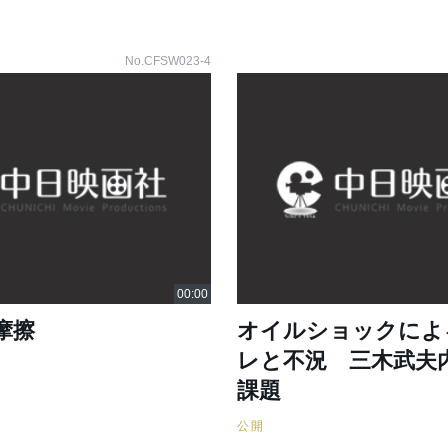
No.CFSW023-4
摩擦
オイルショックによ
レと不況 三木武夫
課題
公開