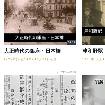
大正時代の銀座・日本橋
津和野駅
1925年(大正14年) 12月31日公開
1925年(大正
No.CFSK-0008