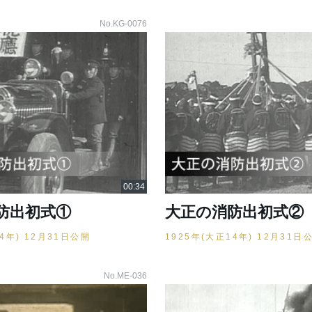
No.KG-0076
防出初式①
大正の消防出初式②
14年) 12月31日公開
1925年(大正14年) 12月31日
No.ME-036