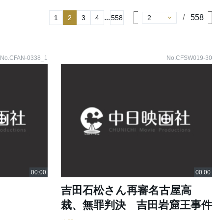
...
558
1
2
3
4
558
No.CFAN-0338_1
No.CFSW019-30
吉田石松さん再審名古屋高
裁、無罪判決 吉田岩窟王事件