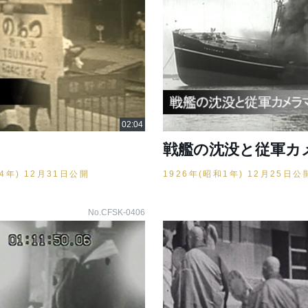
戦艦の沈没と従軍カ
14年) 12月31日公開
1926年(昭和1年) 12月25日公
No.CFSK-0406