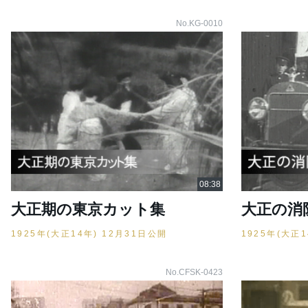
No.KG-0010
大正期の東京カット集
大正の消
1925年(大正14年) 12月31日公開
1925年(大正
No.CFSK-0423