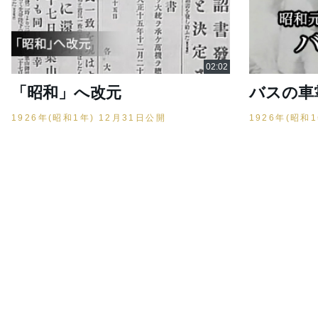
「昭和」へ改元
バスの車
1926年(昭和1年) 12月31日公開
1926年(昭和