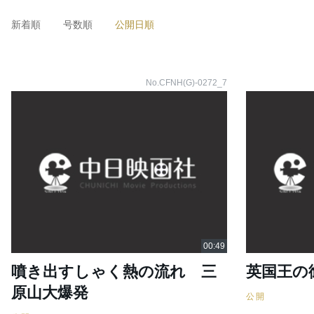
新着順
号数順
公開日順
No.CFNH(G)-0272_7
噴き出すしゃく熱の流れ 三
英国王の
原山大爆発
公開