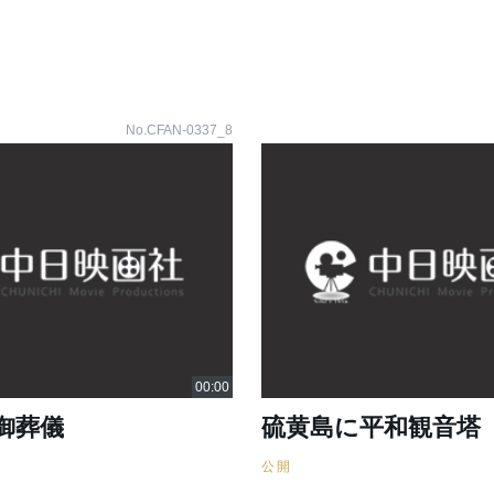
No.CFAN-0337_8
御葬儀
硫黄島に平和観音塔
公開