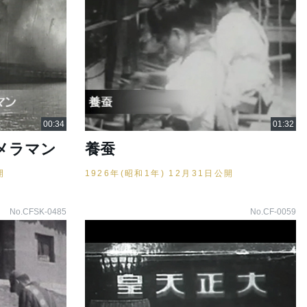
メラマン
養蚕
開
1926年(昭和1年) 12月31日公開
No.CFSK-0485
No.CF-0059