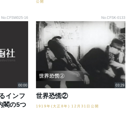
公開
No.CFSW025-16
No.CFSK-0133
るインフ
世界恐慌②
内閣の5つ
1919年(大正8年) 12月31日公開