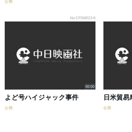
公開
No.CFSW023-9
よど号ハイジャック事件
日米貿易
公開
公開