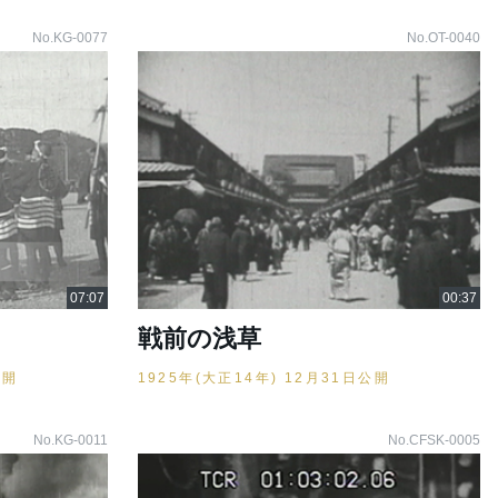
No.KG-0077
No.OT-0040
戦前の浅草
公開
1925年(大正14年) 12月31日公開
No.KG-0011
No.CFSK-0005