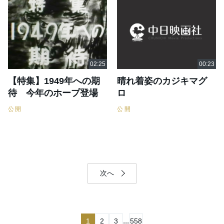
【特集】1949年への期
晴れ着姿のカジキマグ
待 今年のホープ登場
ロ
公開
公開
次へ
...
1
2
3
558