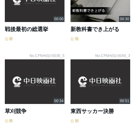
戦後最初の総選挙
新教科書でき上がる
公開
公開
No.CFNH(G)-0038_5
No.CFNH(G)-0049_3
草刈競争
東西サッカー決勝
公開
公開