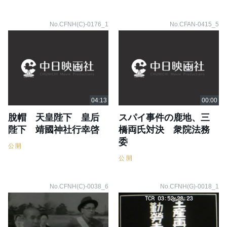
No.CFNH(C)-0176_1
No.CFAN-0415_5
脫帽 天皇陛下 皇后
スパイ事件の鹿地、三
陛下 靖國神社行幸啓
橋両氏対決 衆院法務
委
公開
公開
No.CFNH(C)-0038_6
No.CFNH(G)-0018_1