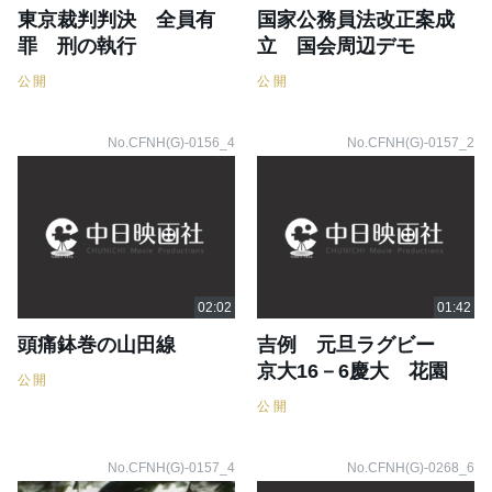
東京裁判判決 全員有
国家公務員法改正案成
罪 刑の執行
立 国会周辺デモ
公開
公開
No.CFNH(G)-0156_4
No.CFNH(G)-0157_2
頭痛鉢巻の山田線
吉例 元旦ラグビー
京大16－6慶大 花園
公開
公開
No.CFNH(G)-0157_4
No.CFNH(G)-0268_6