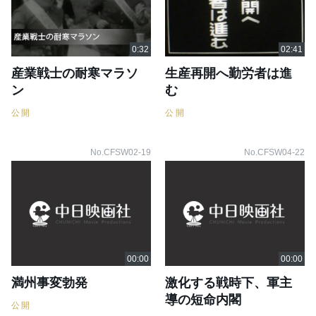
産業戦士の耐寒マラソ
生産再開へ勤労者は進
ン
む
公開
公開
No.CFSW02-19
No.CFSW04-22
満州事変勃発
激化する戦時下、軍主
導の短命内閣
公開