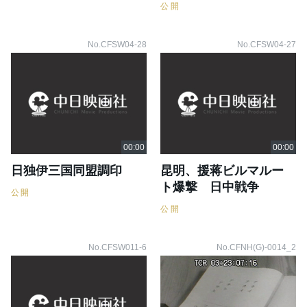
公開
No.CFSW04-28
No.CFSW04-27
日独伊三国同盟調印
昆明、援蒋ビルマルー
ト爆撃 日中戦争
公開
公開
No.CFSW011-6
No.CFNH(G)-0014_2