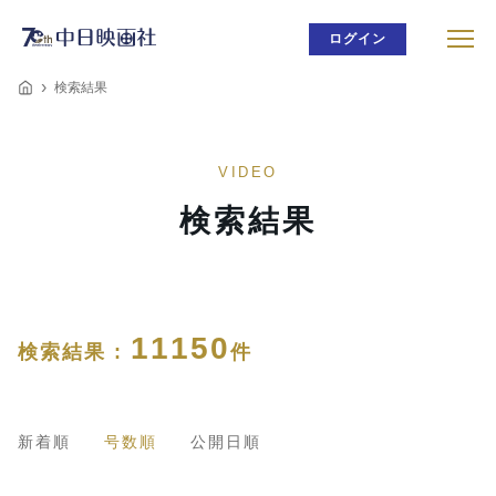
ログイン
検索結果
VIDEO
検索結果
11150
検索結果 :
件
新着順
号数順
公開日順