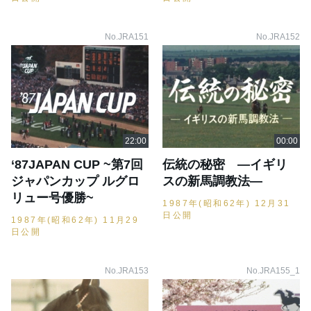
No.JRA151
No.JRA152
‘87JAPAN CUP ~第7回
伝統の秘密 ―イギリ
ジャパンカップ ルグロ
スの新馬調教法―
リュー号優勝~
1987年(昭和62年) 12月31
日公開
1987年(昭和62年) 11月29
日公開
No.JRA153
No.JRA155_1