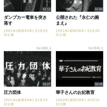
ダンプカー電車を突き
公開された『永仁の腕
落す
まえ』
1961年(昭和36年) 01月20
1961年(昭和36年) 01月20
日公開
日公開
No.0366_4
No.0536_2
圧力団体
華子さんのお妃教育
1961年(昭和36年) 01月20
1964年(昭和39年) 04月24
日公開
日公開