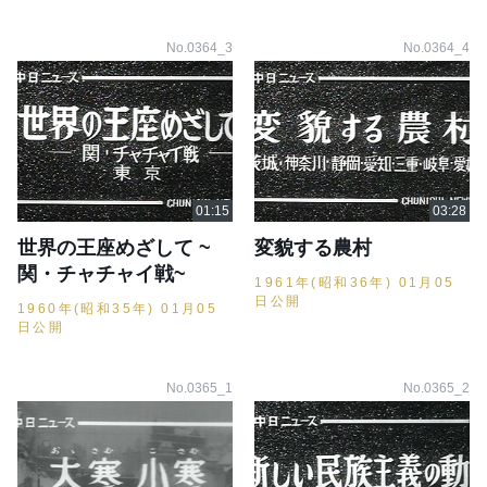
No.0364_3
No.0364_4
世界の王座めざして ~
変貌する農村
関・チャチャイ戦~
1961年(昭和36年) 01月05
日公開
1960年(昭和35年) 01月05
日公開
No.0365_1
No.0365_2