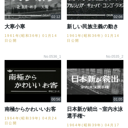
大寒小寒
新しい民族主義の動き
1961年(昭和36年) 01月14
1961年(昭和36年) 01月14
日公開
日公開
No.0536_1
No.0535_2
南極からかわいいお客
日本新が続出 ~室内水泳
選手権~
1964年(昭和39年) 04月24
日公開
1964年(昭和39年) 04月17