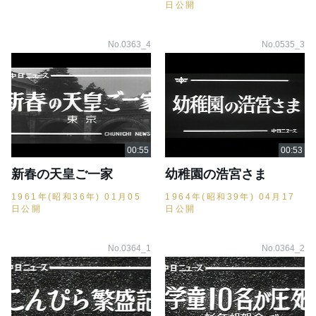
日公開
No.0363_4
No.0535_3
新春の天皇ご一家
幼稚園の浩宮さま
1961年(昭和36年) 01月05
1964年(昭和39年) 04月17
日公開
日公開
No.0364_1
No.0364_2