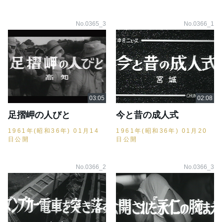
No.0365_3
No.0366_1
足摺岬の人びと
今と昔の成人式
1961年(昭和36年) 01月14
1961年(昭和36年) 01月20
日公開
日公開
No.0366_2
No.0366_3