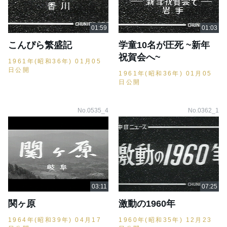
こんぴら繁盛記
学童10名が圧死 ~新年
祝賀会へ~
1961年(昭和36年) 01月05
日公開
1961年(昭和36年) 01月05
日公開
No.0535_4
No.0362_1
関ヶ原
激動の1960年
1964年(昭和39年) 04月17
1960年(昭和35年) 12月23