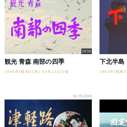
観光 青森 南部の四季
下北半島
1966年(昭和41年) 03月13日公開
1963年(昭和
No.TE-0940