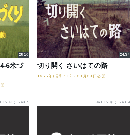
4-6米づ
切り開く さいはての路
1966年(昭和41年) 03月08日公開
公開
.CFNH(C)-0243_5
No.CFNH(C)-0243_4