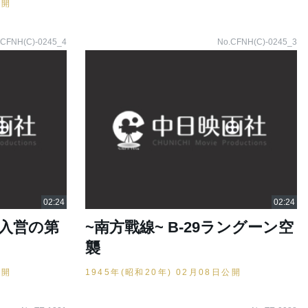
公開
.CFNH(C)-0245_4
No.CFNH(C)-0245_3
年入営の第
~南方戰線~ B-29ラングーン空
襲
公開
1945年(昭和20年) 02月08日公開