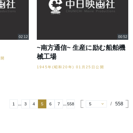
~南方通信~ 生産に励む船舶機
械工場
公開
1945年(昭和20年) 01月25日公開
...
...
558
1
3
4
5
6
7
558