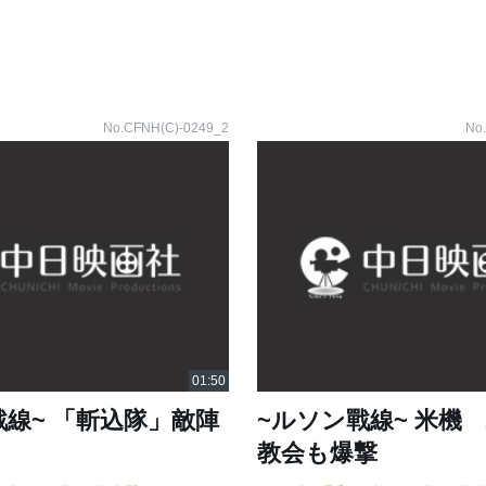
No.CFNH(C)-0249_2
No
戰線~ 「斬込隊」敵陣
~ルソン戰線~ 米機
教会も爆撃