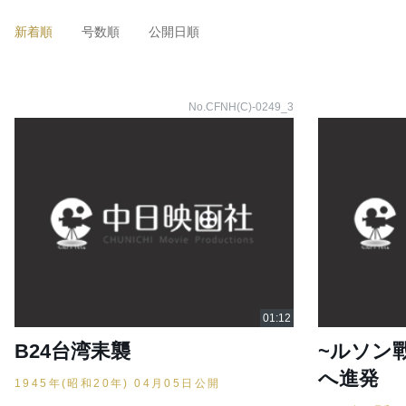
新着順
号数順
公開日順
No.CFNH(C)-0249_3
B24台湾耒襲
~ルソン
へ進発
1945年(昭和20年) 04月05日公開