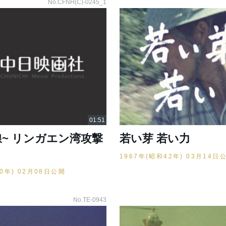
No.CFNH(C)-0245_1
線~ リンガエン湾攻撃
若い芽 若い力
1967年(昭和42年) 03月14日
20年) 02月08日公開
No.TE-0943