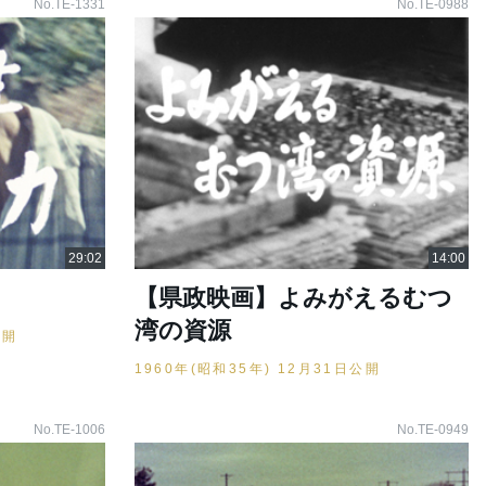
No.TE-1331
No.TE-0988
【県政映画】よみがえるむつ
湾の資源
公開
1960年(昭和35年) 12月31日公開
No.TE-1006
No.TE-0949