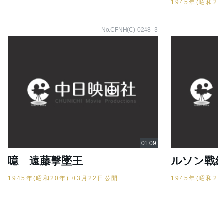
1945年(昭和
No.CFNH(C)-0248_3
噫 遠藤擊墜王
ルソン戰
1945年(昭和20年) 03月22日公開
1945年(昭和