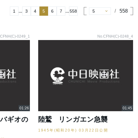
...
...
558
1
3
4
5
6
7
558
.CFNH(C)-0249_1
No.CFNH(C)-0248_4
 バギオの
陸鷲 リンガエン急襲
1945年(昭和20年) 03月22日公開