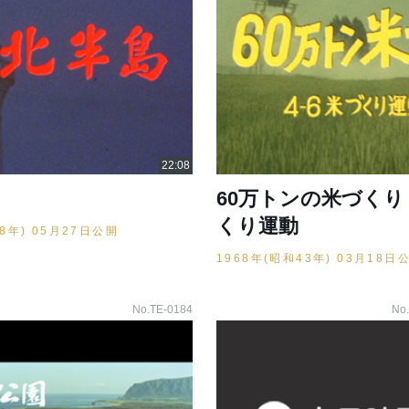
60万トンの米づくり 
くり運動
38年) 05月27日公開
1968年(昭和43年) 03月18日
No.TE-0184
No