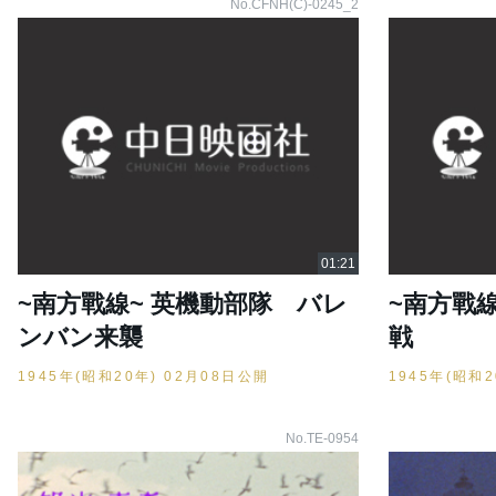
No.CFNH(C)-0245_2
~南方戰線~ 英機動部隊 バレ
~南方戰
ンバン来襲
戦
1945年(昭和20年) 02月08日公開
1945年(昭和
No.TE-0954