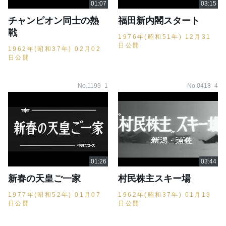
チャンピオン同士の熱
福田新内閣スタート
戦
1976年(昭和51年) 12月31
日公開
1962年(昭和37年) 02月02
日公開
No.1199_1
No.0418_4
新春の天皇ご一家
村民株主スキー場
1977年(昭和52年) 01月07
1962年(昭和37年) 01月19
日公開
日公開