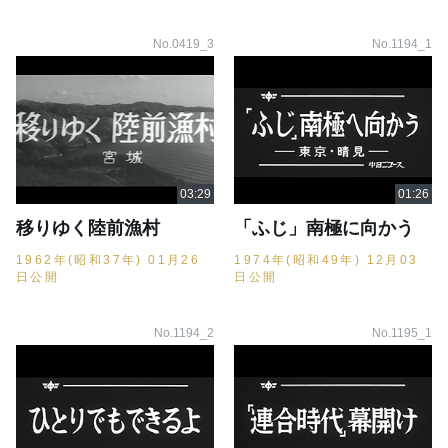
No.0419_3
No.1194_1
移りゆく陸前漁村
「ふじ」南極に向かう
1962年(昭和37年) 01月26
1974年(昭和49年) 12月03
日公開
日公開
No.1194_2
No.1195_1