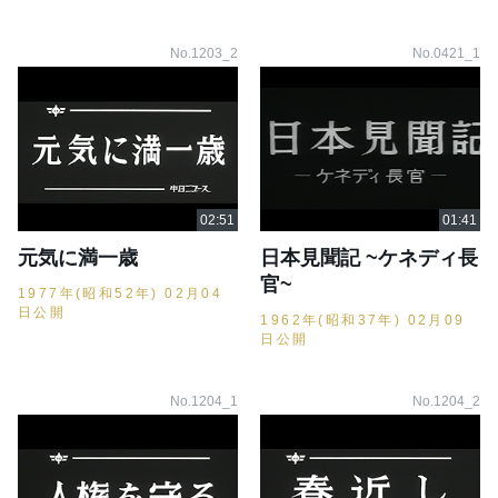
No.1203_2
No.0421_1
元気に満一歳
日本見聞記 ~ケネディ長
官~
1977年(昭和52年) 02月04
日公開
1962年(昭和37年) 02月09
日公開
No.1204_1
No.1204_2