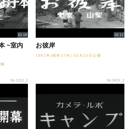
 ~室内
お彼岸
1962年(昭和37年) 03月23日公開
公開
No.1212_2
No.0423_2