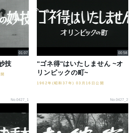
妙技
"ゴネ得"はいたしません ~オ
リンピックの町~
公開
1962年(昭和37年) 03月16日公開
No.0427_1
No.0427_2