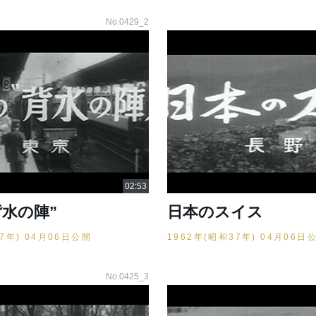
No.0429_2
背水の陣”
日本のスイス
37年) 04月06日公開
1962年(昭和37年) 04月06日
No.0425_3