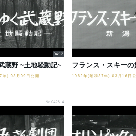
武蔵野 ~土地騒動記~
フランス・スキーの
37年) 03月09日公開
1962年(昭和37年) 03月16日
No.0426_4