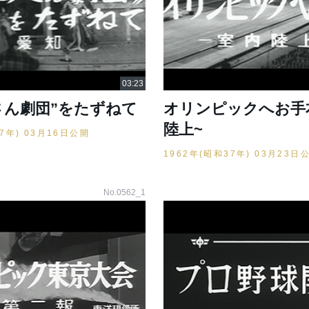
さん劇団”をたずねて
オリンピックへお手本
陸上~
37年) 03月16日公開
1962年(昭和37年) 03月23日
No.0562_1