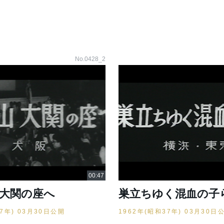
No.0428_2
 大関の座へ
巣立ちゆく混血の子
37年) 03月30日公開
1962年(昭和37年) 03月30日