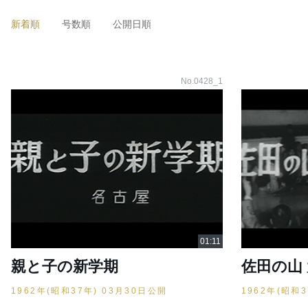
新着順
号数順
公開日順
No.0428_1
親と子の新学期
佐田の山
1962年(昭和37年) 03月30日公開
1962年(昭和