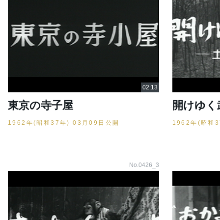
東京の寺子屋
開けゆく
1962年(昭和37年) 03月09日公開
1962年(昭和
No.0426_3