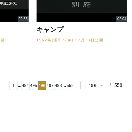
キャンプ
公開
1962年(昭和37年) 02月23日公開
...
...
558
1
494
495
496
497
498
558