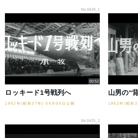
No.0429_1
ロッキード1号戦列へ
山男の“
1962年(昭和37年) 04月06日公開
1962年(昭和
No.0425_2