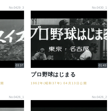
No.0429_3
No.0430_1
プロ野球はじまる
公開
1962年(昭和37年) 04月13日公開
No.0426_1
No.0426_2