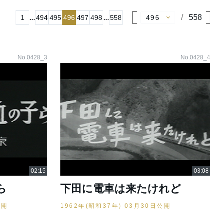
...
...
558
1
494
495
496
497
498
558
No.0428_3
No.0428_4
ら
下田に電車は来たけれど
公開
1962年(昭和37年) 03月30日公開