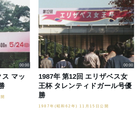
ークス マッ
1987年 第12回 エリザベス女
勝
王杯 タレンティドガール号優
勝
公開
1987年(昭和62年) 11月15日公開