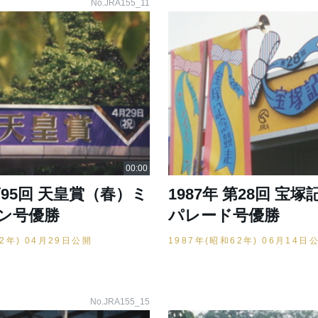
No.JRA155_11
 第95回 天皇賞（春）ミ
1987年 第28回 宝塚
ン号優勝
パレード号優勝
62年) 04月29日公開
1987年(昭和62年) 06月14日
No.JRA155_15