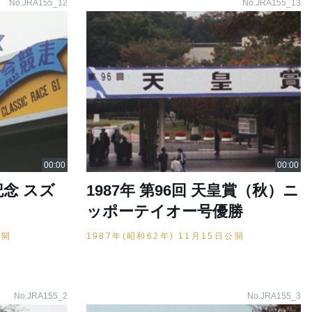
No.JRA155_12
No.JRA155_13
記念 スズ
1987年 第96回 天皇賞（秋）ニ
ッポーテイオー号優勝
公開
1987年(昭和62年) 11月15日公開
No.JRA155_2
No.JRA155_3