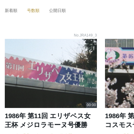
新着順
号数順
公開日順
No.JRA149_3
1986年 第11回 エリザベス女
1986年 
王杯 メジロラモーヌ号優勝
コスモス