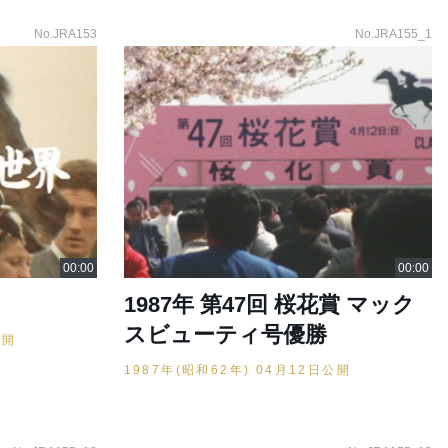
No.JRA153
No.JRA155_1
1987年 第47回 桜花賞 マック
スビューティ号優勝
公開
1987年(昭和62年) 04月12日公開