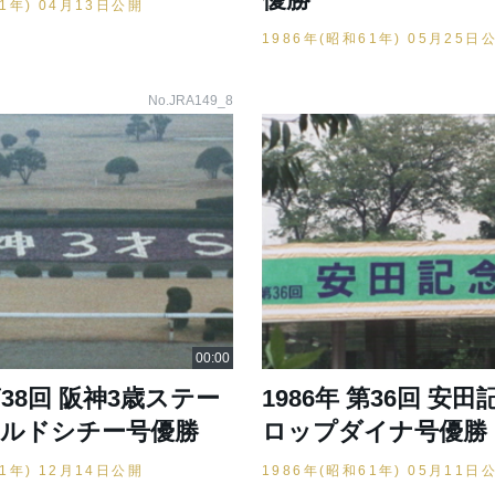
61年) 04月13日公開
1986年(昭和61年) 05月25日
No.JRA149_8
 第38回 阪神3歳ステー
1986年 第36回 安田
ールドシチー号優勝
ロップダイナ号優勝
61年) 12月14日公開
1986年(昭和61年) 05月11日