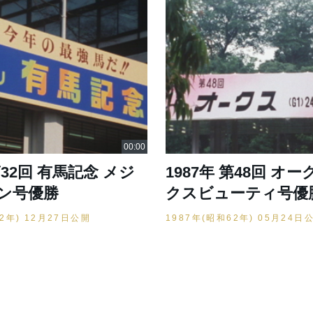
第32回 有馬記念 メジ
1987年 第48回 オ
ン号優勝
クスビューティ号優
62年) 12月27日公開
1987年(昭和62年) 05月24日