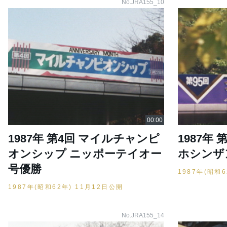
No.JRA155_10
1987年 第4回 マイルチャンピ
1987年
オンシップ ニッポーテイオー
ホシンザ
号優勝
1987年(昭和
1987年(昭和62年) 11月12日公開
No.JRA155_14