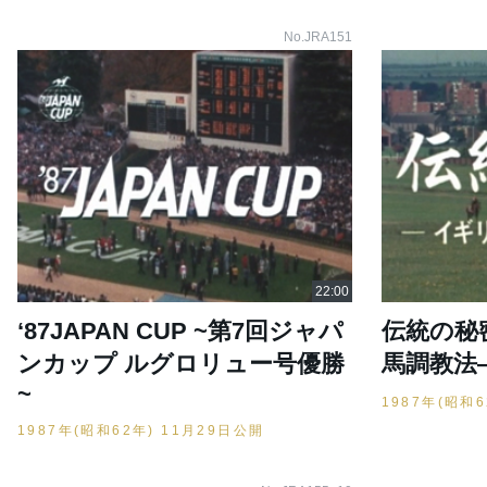
No.JRA151
‘87JAPAN CUP ~第7回ジャパ
伝統の秘
ンカップ ルグロリュー号優勝
馬調教法
~
1987年(昭和
1987年(昭和62年) 11月29日公開