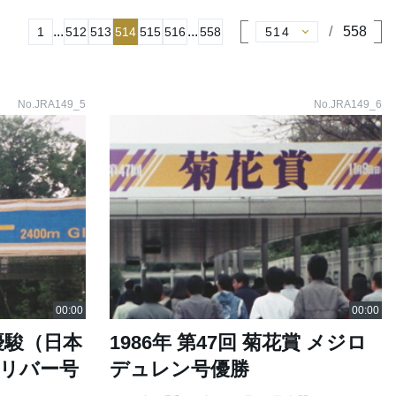
...
...
558
1
512
513
514
515
516
558
No.JRA149_5
No.JRA149_6
京優駿（日本
1986年 第47回 菊花賞 メジロ
ガリバー号
デュレン号優勝