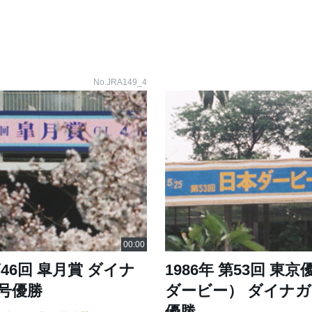
No.JRA149_4
第46回 皐月賞 ダイナ
1986年 第53回 東
号優勝
ダービー） ダイナ
優勝