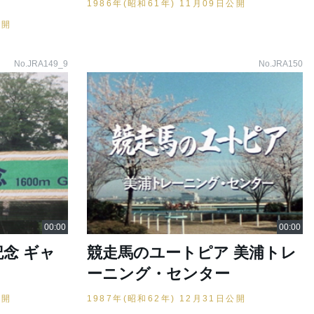
1986年(昭和61年) 11月09日公開
公開
No.JRA149_9
No.JRA150
記念 ギャ
競走馬のユートピア 美浦トレ
ーニング・センター
公開
1987年(昭和62年) 12月31日公開