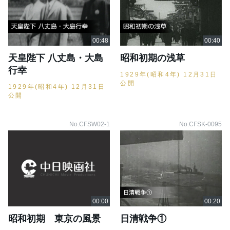
天皇陛下 八丈島・大島
昭和初期の浅草
行幸
1929年(昭和4年) 12月31日
公開
1929年(昭和4年) 12月31日
公開
No.CFSW02-1
No.CFSK-0095
昭和初期 東京の風景
日清戦争①