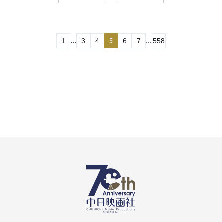
...
...
1
3
4
5
6
7
558