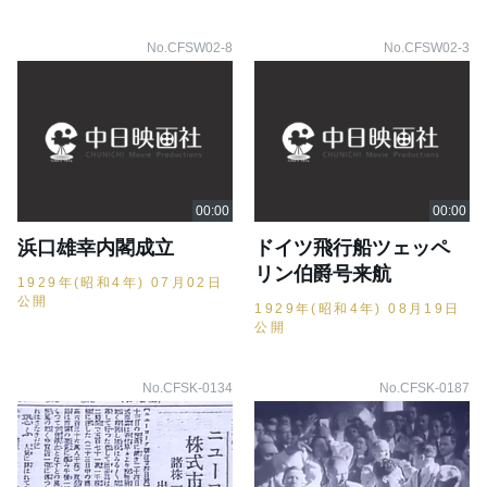
No.CFSW02-8
No.CFSW02-3
浜口雄幸内閣成立
ドイツ飛行船ツェッペ
リン伯爵号来航
1929年(昭和4年) 07月02日
公開
1929年(昭和4年) 08月19日
公開
No.CFSK-0134
No.CFSK-0187