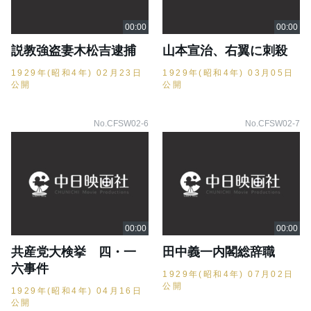
説教強盗妻木松吉逮捕
山本宣治、右翼に刺殺
1929年(昭和4年) 02月23日
1929年(昭和4年) 03月05日
公開
公開
No.CFSW02-6
No.CFSW02-7
共産党大検挙 四・一
田中義一内閣総辞職
六事件
1929年(昭和4年) 07月02日
公開
1929年(昭和4年) 04月16日
公開