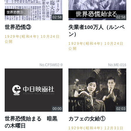
世界恐慌③
失業者100万人（ルンペ
ン）
1929年(昭和4年) 10月24日
公開
1929年(昭和4年) 10月24日
公開
No.CFSW02-9
No.ME-016
世界恐慌始まる 暗黒
カフェの女給①
の木曜日
1929年(昭和4年) 12月31日