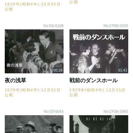
公開
1929年(昭和4年) 10月24日
公開
No.KG-0108
No.CFSK-0205
夜の浅草
戦前のダンスホール
1929年(昭和4年) 12月31日
1929年(昭和4年) 12月31日
公開
公開
No.OT-0044
No.CFSK-0463