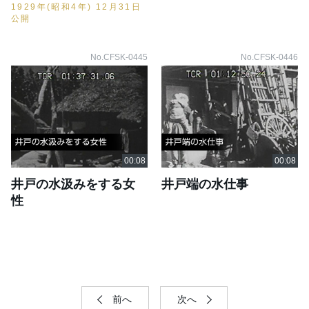
1929年(昭和4年) 12月31日
公開
No.CFSK-0445
No.CFSK-0446
井戸の水汲みをする女
井戸端の水仕事
性
前へ
次へ