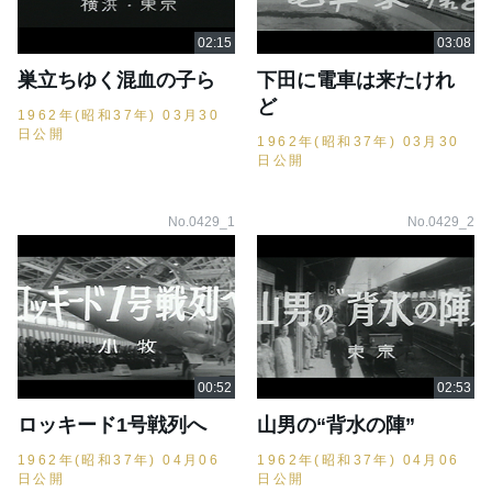
巣立ちゆく混血の子ら
下田に電車は来たけれ
ど
1962年(昭和37年) 03月30
日公開
1962年(昭和37年) 03月30
日公開
No.0429_1
No.0429_2
ロッキード1号戦列へ
山男の“背水の陣”
1962年(昭和37年) 04月06
1962年(昭和37年) 04月06
日公開
日公開