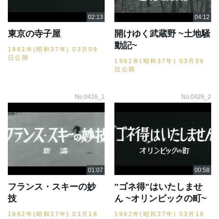
東京の寺子屋
開けゆく武蔵野 ~土地騒
動記~
1962年(昭和37年) 03月09
日公開
1962年(昭和37年) 03月09
日公開
No.0426_1
No.0426_2
フランス・スキーの妙
"ゴネ得"はいたしませ
技
ん ~オリンピックの町~
1962年(昭和37年) 03月16
1962年(昭和37年) 03月16