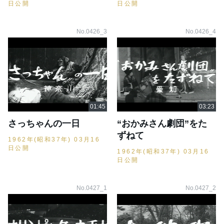
日公開
日公開
No.0426_3
No.0426_4
さっちゃんの一日
“おかみさん劇団”をた
ずねて
1962年(昭和37年) 03月16
日公開
1962年(昭和37年) 03月16
日公開
No.0427_1
No.0427_2