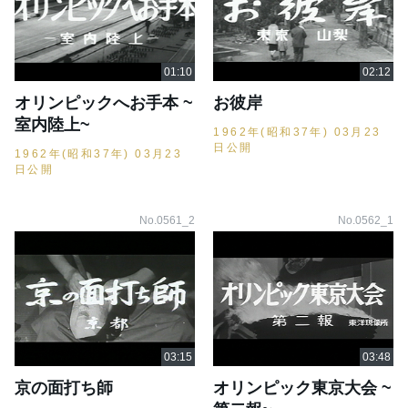
オリンピックへお手本 ~
お彼岸
室内陸上~
1962年(昭和37年) 03月23
日公開
1962年(昭和37年) 03月23
日公開
No.0561_2
No.0562_1
京の面打ち師
オリンピック東京大会 ~