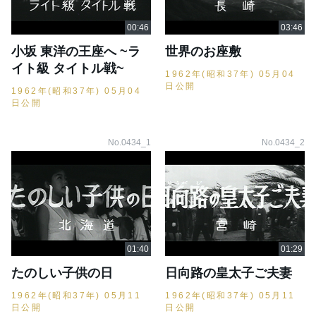
小坂 東洋の王座へ ~ラ
世界のお座敷
イト級 タイトル戦~
1962年(昭和37年) 05月04
日公開
1962年(昭和37年) 05月04
日公開
No.0434_1
No.0434_2
たのしい子供の日
日向路の皇太子ご夫妻
1962年(昭和37年) 05月11
1962年(昭和37年) 05月11
日公開
日公開