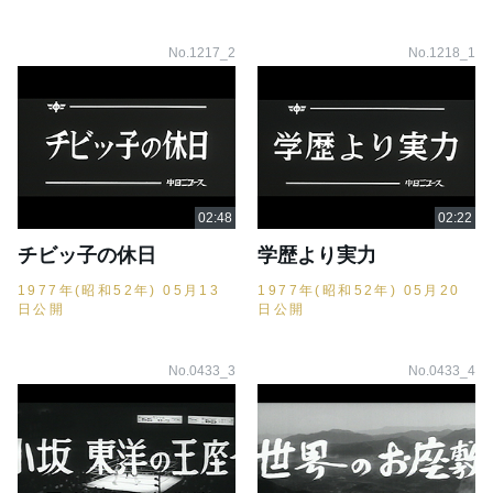
No.1217_2
No.1218_1
チビッ子の休日
学歴より実力
1977年(昭和52年) 05月13
1977年(昭和52年) 05月20
日公開
日公開
No.0433_3
No.0433_4