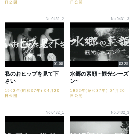
日公開
日公開
No.0431_2
No.0431_3
私のおヒップを見て下
水郷の素顔 ~観光シーズ
さい
ン~
1962年(昭和37年) 04月20
1962年(昭和37年) 04月20
日公開
日公開
No.0432_1
No.0432_3