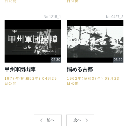
日公開
日公開
No.1215_1
No.0427_3
甲州軍団出陣
悩める古都
1977年(昭和52年) 04月29
1962年(昭和37年) 03月23
日公開
日公開
前へ
次へ