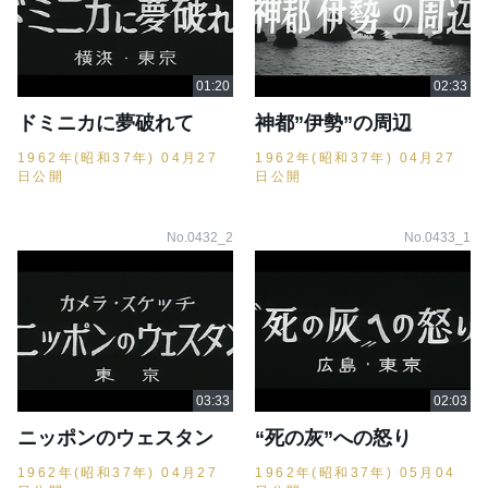
ドミニカに夢破れて
神都”伊勢”の周辺
1962年(昭和37年) 04月27
1962年(昭和37年) 04月27
日公開
日公開
No.0432_2
No.0433_1
ニッポンのウェスタン
“死の灰”への怒り
1962年(昭和37年) 04月27
1962年(昭和37年) 05月04