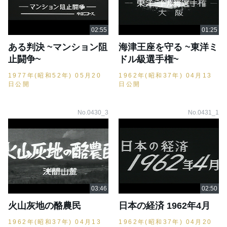
ある判決 ~マンション阻
海津王座を守る ~東洋ミ
止闘争~
ドル級選手権~
1977年(昭和52年) 05月20
1962年(昭和37年) 04月13
日公開
日公開
No.0430_3
No.0431_1
火山灰地の酪農民
日本の経済 1962年4月
1962年(昭和37年) 04月13
1962年(昭和37年) 04月20