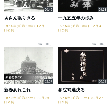
坊さん張りきる
一九五五年の歩み
1954年(昭和29年) 12月31
1955年(昭和30年) 12月31
日公開
日公開
No.0101_1
No.0104_1
新春あれこれ
参院補選決る
1959年(昭和34年) 01月06
1956年(昭和31年) 01月27
日公開
日公開