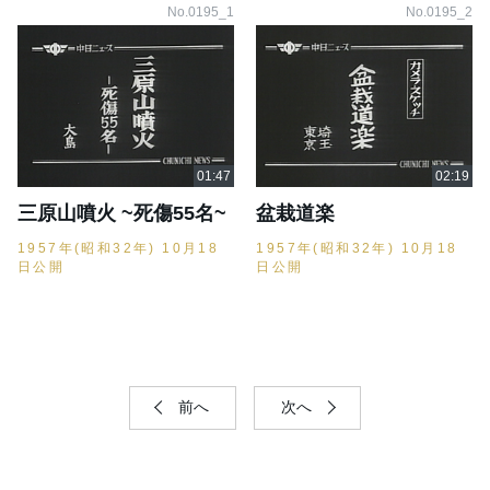
No.0195_1
No.0195_2
三原山噴火 ~死傷55名~
盆栽道楽
1957年(昭和32年) 10月18
1957年(昭和32年) 10月18
日公開
日公開
前へ
次へ