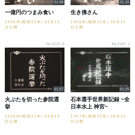
一億円のつまみ食い
生き佛さん
1956年(昭和31年) 06月15
1956年(昭和31年) 06月15
日公開
日公開
No.0125_6
No.0187_1
火ぶたを切った参院選
石本選手世界新記録 ~全
挙
日本水上 神宮~
1956年(昭和31年) 06月15
1957年(昭和32年) 08月23
日公開
日公開