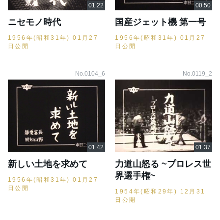
ニセモノ時代
国産ジェット機 第一号
1956年(昭和31年) 01月27
1956年(昭和31年) 01月27
日公開
日公開
No.0104_6
No.0119_2
新しい土地を求めて
力道山怒る ~プロレス世
界選手権~
1956年(昭和31年) 01月27
日公開
1954年(昭和29年) 12月31
日公開