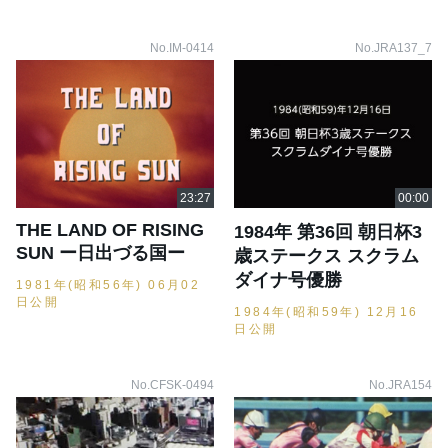
No.IM-0414
No.JRA137_7
THE LAND OF RISING
1984年 第36回 朝日杯3
SUN ー日出づる国ー
歳ステークス スクラム
ダイナ号優勝
1981年(昭和56年) 06月02
日公開
1984年(昭和59年) 12月16
日公開
No.CFSK-0494
No.JRA154