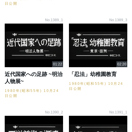
日公開
No.1389_1
No.1389_3
近代国家への足跡 ~明治
「忍法」幼稚園教育
人物展~
1980年(昭和55年) 10月24
日公開
1980年(昭和55年) 10月24
日公開
No.1390_2
No.1391_1