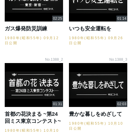
ガス爆発防災訓練
いつも安全運転を
1980年(昭和55年) 09月12
1980年(昭和55年) 09月26
日公開
日公開
No.1388_2
No.1388_3
首都の花決まる ~第24
豊かな暮しをめざして
回ミス東京コンテスト~
1980年(昭和55年) 10月10
日公開
1980年(昭和55年) 10月10