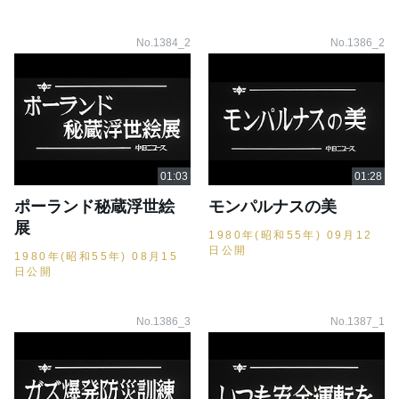
No.1384_2
No.1386_2
ポーランド秘蔵浮世絵
モンパルナスの美
展
1980年(昭和55年) 09月12
日公開
1980年(昭和55年) 08月15
日公開
No.1386_3
No.1387_1