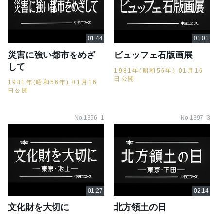
災害に強い都市をめざ
ビュッフェ石版画展
して
1981年(昭和56年) 01月16
日公開
1981年(昭和56年) 01月16
日公開
No.1396_1
No.1397_3
文化財を大切に
北方領土の日