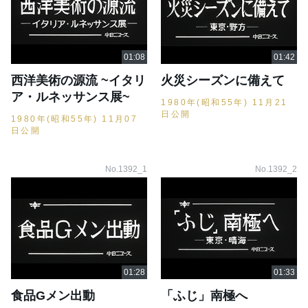
西洋美術の源流 ~イタリ
火災シーズンに備えて
ア・ルネッサンス展~
1980年(昭和55年) 11月21
日公開
1980年(昭和55年) 11月07
日公開
No.1392_1
No.1392_2
食品Gメン出動
「ふじ」南極へ