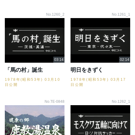
No.1260_2
No.1261_1
「馬の村」誕生
明日をきずく
1978年(昭和53年) 03月10
1978年(昭和53年) 03月17
日公開
日公開
No.TE-0848
No.1262_1