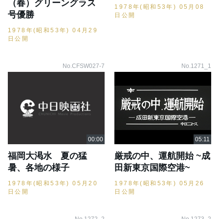
（春）グリーングラス
1978年(昭和53年) 05月08
号優勝
日公開
1978年(昭和53年) 04月29
日公開
No.CFSW027-7
No.1271_1
福岡大渇水 夏の猛
厳戒の中、運航開始 ~成
暑、各地の様子
田新東京国際空港~
1978年(昭和53年) 05月20
1978年(昭和53年) 05月26
日公開
日公開