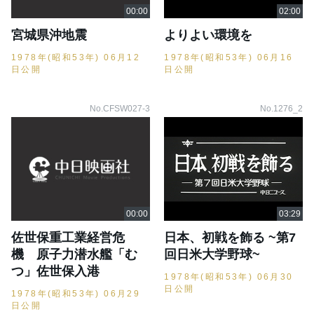
宮城県沖地震
よりよい環境を
1978年(昭和53年) 06月12
1978年(昭和53年) 06月16
日公開
日公開
No.CFSW027-3
No.1276_2
佐世保重工業経営危
日本、初戦を飾る ~第7
機 原子力潜水艦「む
回日米大学野球~
つ」佐世保入港
1978年(昭和53年) 06月30
日公開
1978年(昭和53年) 06月29
日公開