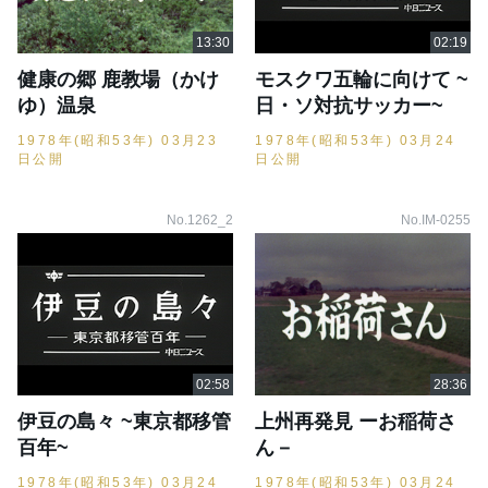
健康の郷 鹿教場（かけ
モスクワ五輪に向けて ~
ゆ）温泉
日・ソ対抗サッカー~
1978年(昭和53年) 03月23
1978年(昭和53年) 03月24
日公開
日公開
No.1262_2
No.IM-0255
伊豆の島々 ~東京都移管
上州再発見 ーお稲荷さ
百年~
ん－
1978年(昭和53年) 03月24
1978年(昭和53年) 03月24