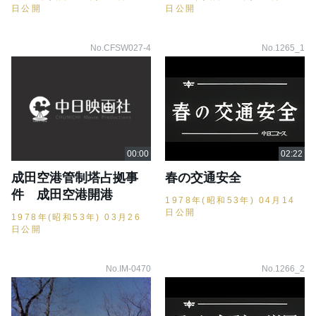
日公開
日公開
No.CFSW027-4
No.1265_1
成田空港管制塔占拠事
春の交通安全
件 成田空港開港
1978年(昭和53年) 04月14
日公開
1978年(昭和53年) 03月26
日公開
No.IM-0470
No.1266_2