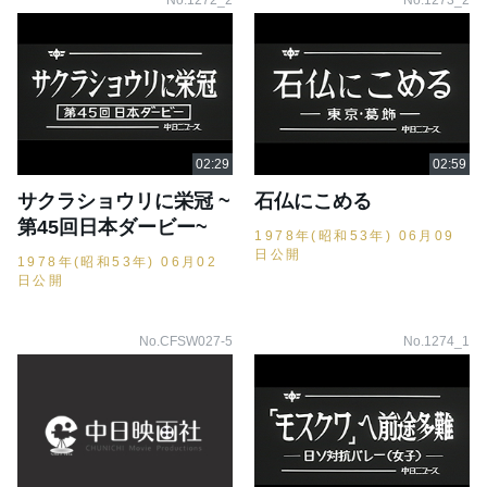
No.1272_2
No.1273_2
サクラショウリに栄冠 ~
石仏にこめる
第45回日本ダービー~
1978年(昭和53年) 06月09
日公開
1978年(昭和53年) 06月02
日公開
No.CFSW027-5
No.1274_1