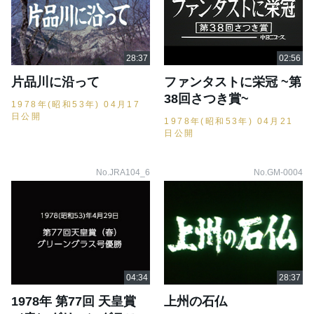
片品川に沿って
ファンタストに栄冠 ~第
38回さつき賞~
1978年(昭和53年) 04月17
日公開
1978年(昭和53年) 04月21
日公開
No.JRA104_6
No.GM-0004
1978年 第77回 天皇賞
上州の石仏