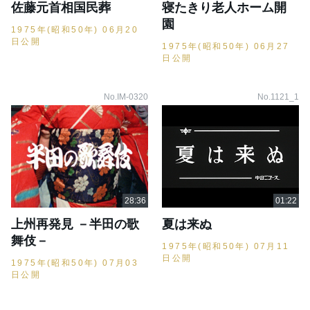
佐藤元首相国民葬
寝たきり老人ホーム開
園
1975年(昭和50年) 06月20
日公開
1975年(昭和50年) 06月27
日公開
No.IM-0320
No.1121_1
上州再発見 －半田の歌
夏は来ぬ
舞伎－
1975年(昭和50年) 07月11
日公開
1975年(昭和50年) 07月03
日公開