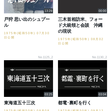
戸狩 思い出のシュプー
三木首相訪米、フォー
ル
ド大統領と会談 沖縄
の現状
1975年(昭和50年) 07月30
日公開
1975年(昭和50年) 08月02
日公開
No.1125_2
No.1130_2
東海道五十三次
都電･裏町を行く
1975年(昭和50年) 08月08
1975年(昭和50年) 09月12