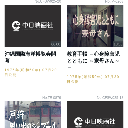
No.CFSW025-20
No.IM-0208
沖縄国際海洋博覧会開
教育手帳 －心身障害児
幕
とともに ～寮母さん～
－
1975年(昭和50年) 07月20
日公開
1975年(昭和50年) 07月30
日公開
No.TE-0879
No.CFSW025-18