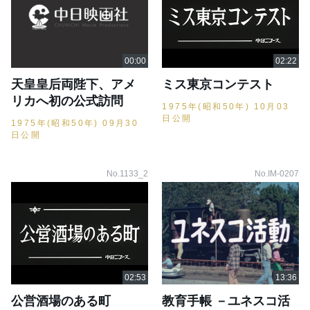
天皇皇后両陛下、アメ
ミス東京コンテスト
リカへ初の公式訪問
1975年(昭和50年) 10月03
日公開
1975年(昭和50年) 09月30
日公開
No.1133_2
No.IM-0207
公営酒場のある町
教育手帳 －ユネスコ活