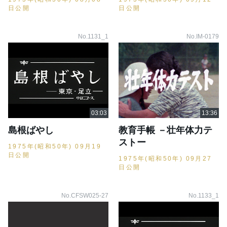
日公開
日公開
No.1131_1
No.IM-0179
島根ばやし
教育手帳 －壮年体力テ
ストー
1975年(昭和50年) 09月19
日公開
1975年(昭和50年) 09月27
日公開
No.CFSW025-27
No.1133_1