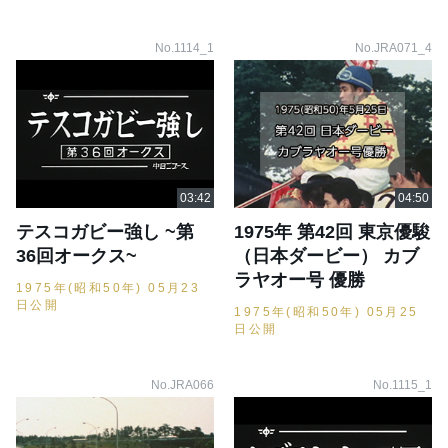
No.1114_1
No.JRA071_4
テスコガビー強し ~第
1975年 第42回 東京優駿
36回オークス~
（日本ダービー） カブ
ラヤオー号 優勝
1975年(昭和50年) 05月23
日公開
1975年(昭和50年) 05月25
日公開
No.JRA066
No.1115_1