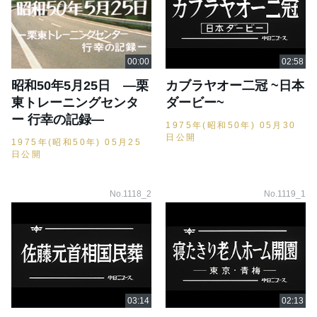
昭和50年5月25日 ―栗
カブラヤオー二冠 ~日本
東トレーニングセンタ
ダービー~
ー 行幸の記録―
1975年(昭和50年) 05月30
日公開
1975年(昭和50年) 05月25
日公開
No.1118_2
No.1119_1