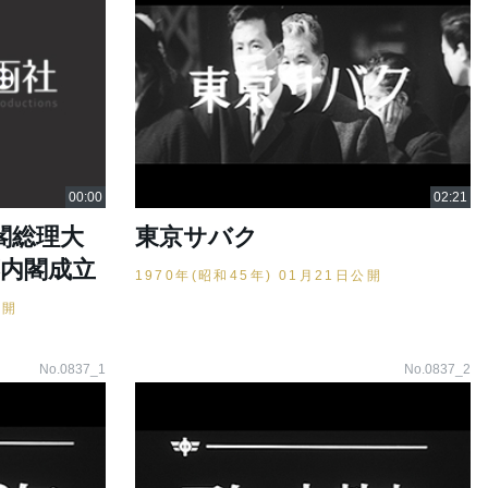
閣総理大
東京サバク
藤内閣成立
1970年(昭和45年) 01月21日公開
公開
No.0837_1
No.0837_2