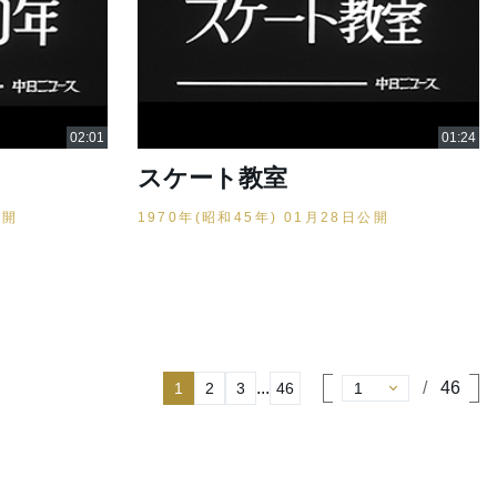
スケート教室
公開
1970年(昭和45年) 01月28日公開
...
46
1
2
3
46