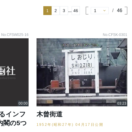
...
46
1
2
3
46
No.CFSW025-16
No.CFSK-0301
るインフ
木曾街道
内閣の5つ
1952年(昭和27年) 04月17日公開