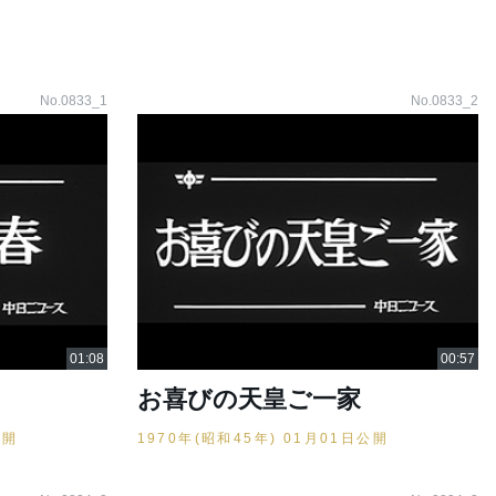
No.0833_1
No.0833_2
お喜びの天皇ご一家
公開
1970年(昭和45年) 01月01日公開