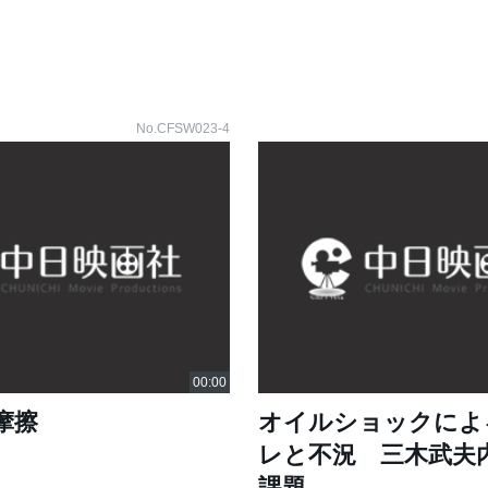
No.CFSW023-4
摩擦
オイルショックによ
レと不況 三木武夫
課題