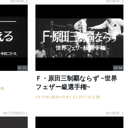
No.0834_2
No.0834_3
Ｆ・原田三制覇ならず ~世界
フェザー級選手権~
公開
1970年(昭和45年) 01月07日公開
No.CFSW023-1
No.0836_1