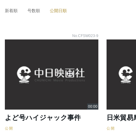
新着順
号数順
公開日順
No.CFSW023-9
よど号ハイジャック事件
日米貿易
公開
公開