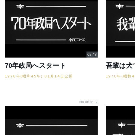
70年政局へスタート
吾輩は犬
1970年(昭和45年) 01月14日公開
1970年(昭和
No.0836_2