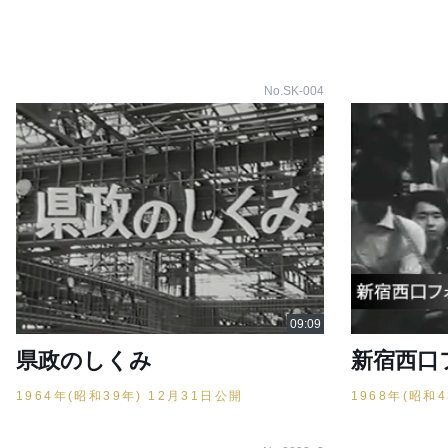
No.SK-004
県政のしくみ
新宿西口
1964年(昭和39年) 12月31日公開
1968年(昭和