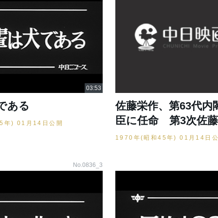
である
佐藤栄作、第63代内
臣に任命 第3次佐
45年) 01月14日公開
1970年(昭和45年) 01月14日
No.0836_3