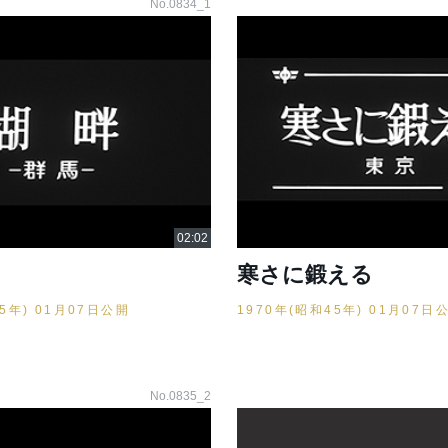
No.0834_1
寒さに鍛える
45年) 01月07日公開
1970年(昭和45年) 01月07日
No.0835_2