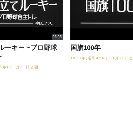
ルーキー ~プロ野球
国旗100年
~
1970年(昭和45年) 01月28日
45年) 01月21日公開