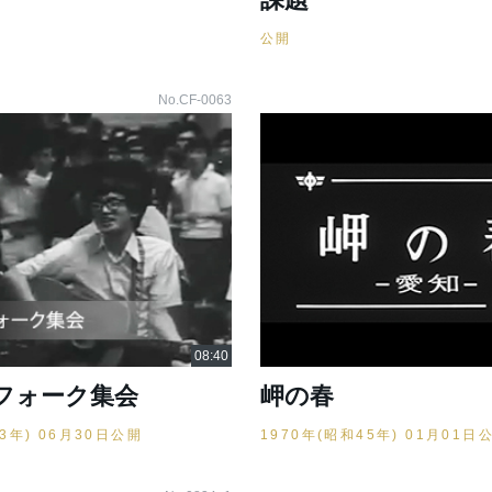
公開
No.CF-0063
フォーク集会
岬の春
43年) 06月30日公開
1970年(昭和45年) 01月01日