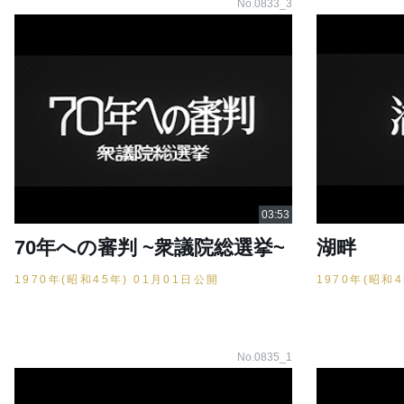
No.0833_3
70年への審判 ~衆議院総選挙~
湖畔
1970年(昭和45年) 01月01日公開
1970年(昭和
No.0835_1