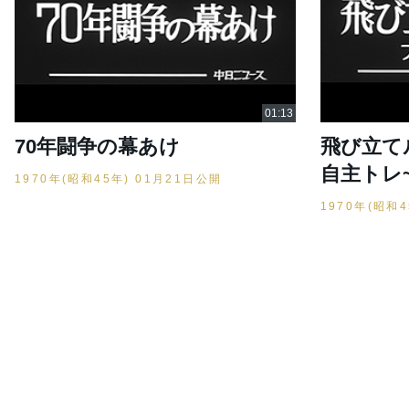
70年闘争の幕あけ
飛び立て
自主トレ
1970年(昭和45年) 01月21日公開
1970年(昭和