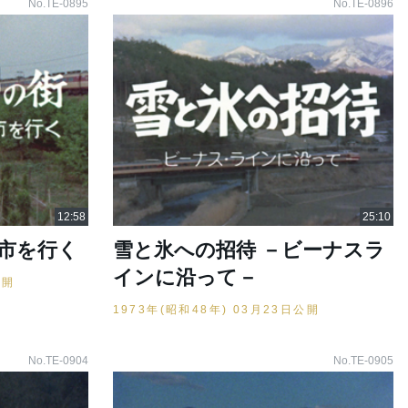
No.TE-0895
No.TE-0896
野市を行く
雪と氷への招待 －ビーナスラ
インに沿って－
公開
1973年(昭和48年) 03月23日公開
No.TE-0904
No.TE-0905