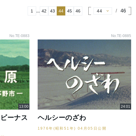
...
46
1
42
43
44
45
46
No.TE-0883
No.TE-0885
－ビーナス
ヘルシーのざわ
1976年(昭和51年) 04月05日公開