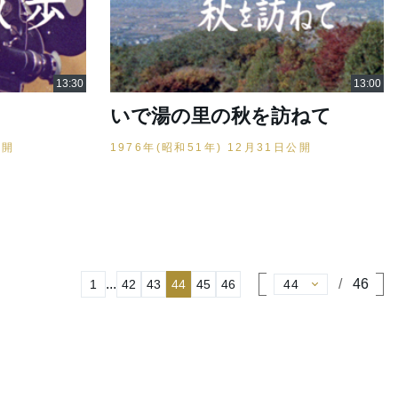
いで湯の里の秋を訪ねて
公開
1976年(昭和51年) 12月31日公開
...
46
1
42
43
44
45
46