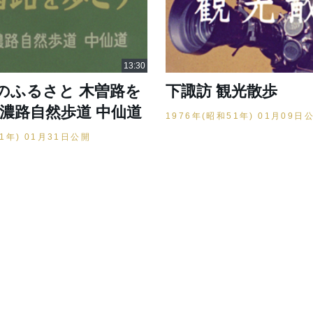
のふるさと 木曽路を
下諏訪 観光散歩
信濃路自然歩道 中仙道
1976年(昭和51年) 01月09日
51年) 01月31日公開