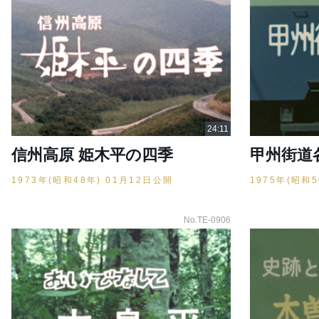
信州高原 姫木平の四季
甲州街道
1973年(昭和48年) 01月12日公開
1975年(昭和
No.TE-0906