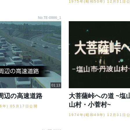
1975年(昭和50年) 12月31日
No.TE-0886_1
周辺の高速道路
大菩薩峠への道 ~塩
山村・小菅村~
46年) 05月17日公開
1974年(昭和49年) 12月31日