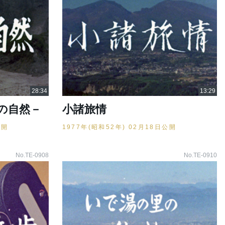
の自然－
小諸旅情
公開
1977年(昭和52年) 02月18日公開
No.TE-0908
No.TE-0910