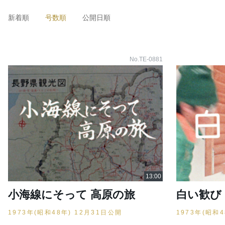
新着順
号数順
公開日順
No.TE-0881
小海線にそって 高原の旅
白い歓び
1973年(昭和48年) 12月31日公開
1973年(昭和