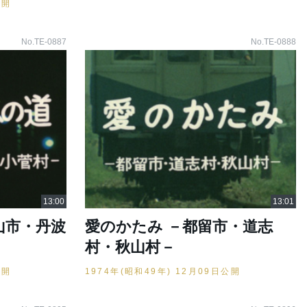
公開
No.TE-0887
No.TE-0888
山市・丹波
愛のかたみ －都留市・道志
村・秋山村－
公開
1974年(昭和49年) 12月09日公開