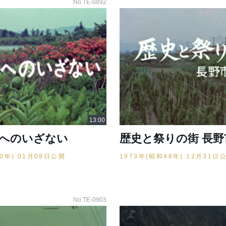
No.TE-0892
訪へのいざない
歴史と祭りの街 長
50年) 01月09日公開
1973年(昭和48年) 12月31日
No.TE-0903