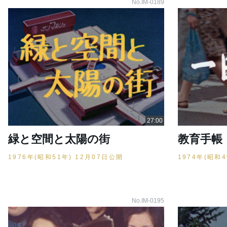
No.IM-0189
緑と空間と太陽の街
教育手帳 
1976年(昭和51年) 12月07日公開
1974年(昭和
No.IM-0195