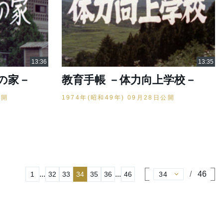
の家－
教育手帳 －体力向上学校－
公開
1974年(昭和49年) 09月28日公開
...
...
46
1
32
33
34
35
36
46