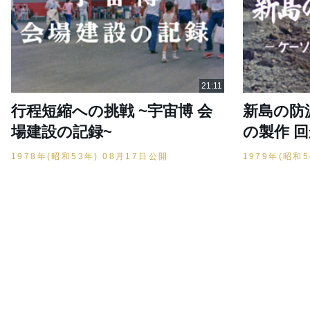
行程短縮への挑戦 ~宇宙博 会
新島の防
場建設の記録~
の製作 回
1978年(昭和53年) 08月17日公開
1979年(昭和