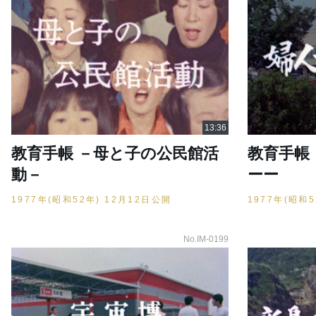
教育手帳 －母と子の公民館活
教育手帳
動－
ーー
1977年(昭和52年) 12月12日公開
1977年(昭和
No.IM-0199