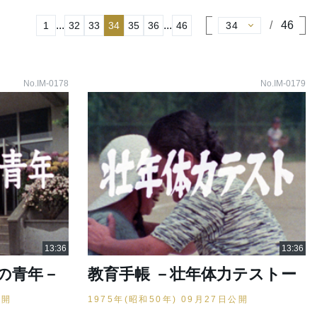
...
...
46
1
32
33
34
35
36
46
No.IM-0178
No.IM-0179
の青年－
教育手帳 －壮年体力テストー
公開
1975年(昭和50年) 09月27日公開