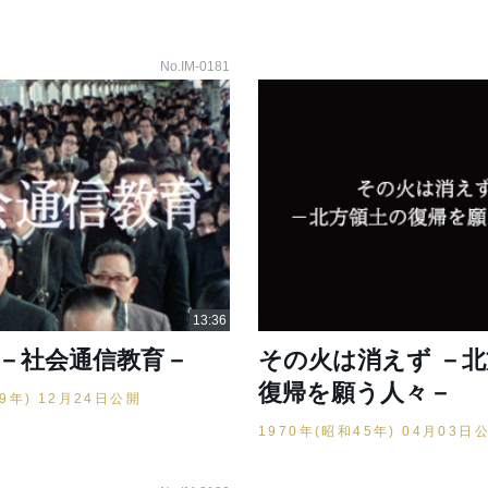
No.IM-0181
 －社会通信教育－
その火は消えず －
復帰を願う人々－
49年) 12月24日公開
1970年(昭和45年) 04月03日