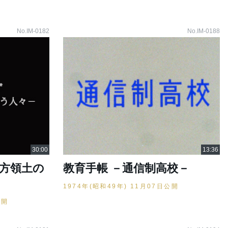
No.IM-0182
No.IM-0188
北方領土の
教育手帳 －通信制高校－
1974年(昭和49年) 11月07日公開
公開