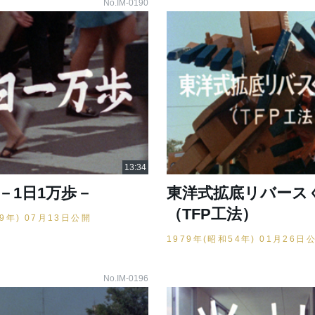
No.IM-0190
－1日1万歩－
東洋式拡底リバース
（TFP工法）
49年) 07月13日公開
1979年(昭和54年) 01月26日
No.IM-0196