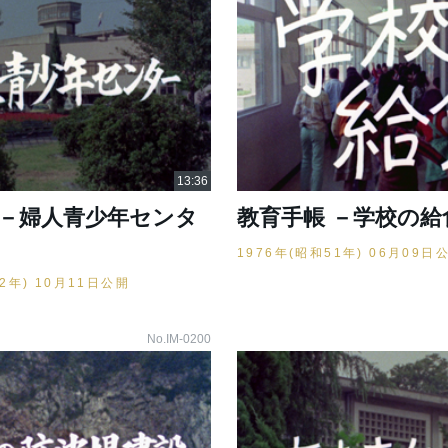
 －婦人青少年センタ
教育手帳 －学校の給
1976年(昭和51年) 06月09日
52年) 10月11日公開
No.IM-0200