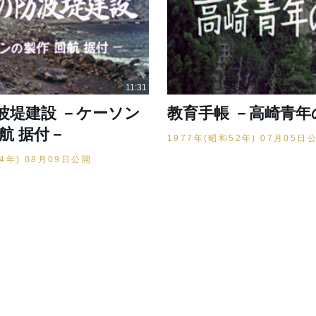
波堤建設 －ケーソン
教育手帳 －高崎青年
航 据付－
1977年(昭和52年) 07月05日
54年) 08月09日公開