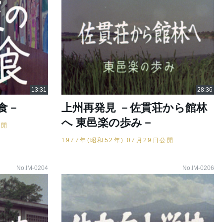
食－
上州再発見 －佐貫荘から館林
へ 東邑楽の歩み－
公開
1977年(昭和52年) 07月29日公開
No.IM-0204
No.IM-0206