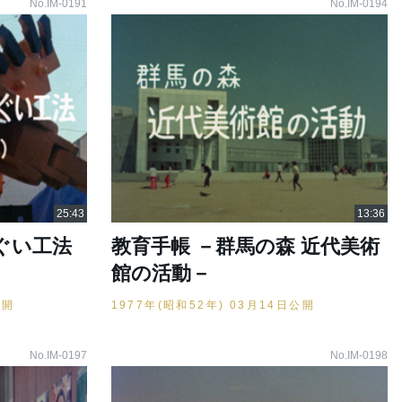
No.IM-0191
No.IM-0194
ぐい工法
教育手帳 －群馬の森 近代美術
館の活動－
公開
1977年(昭和52年) 03月14日公開
No.IM-0197
No.IM-0198