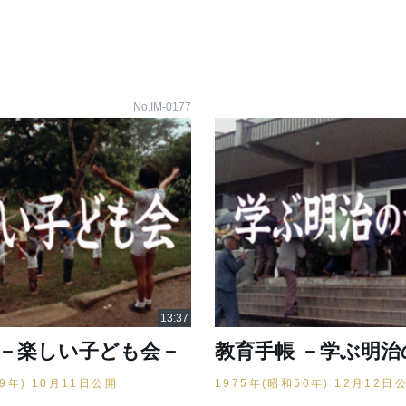
No.IM-0177
 －楽しい子ども会－
教育手帳 －学ぶ明治
49年) 10月11日公開
1975年(昭和50年) 12月12日