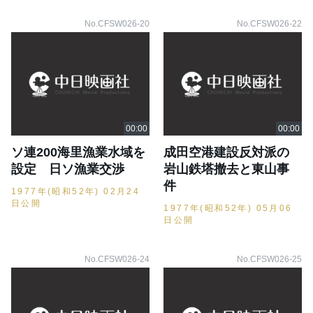
No.CFSW026-20
No.CFSW026-22
ソ連200海里漁業水域を
成田空港建設反対派の
設定 日ソ漁業交渉
岩山鉄塔撤去と東山事
件
1977年(昭和52年) 02月24
日公開
1977年(昭和52年) 05月06
日公開
No.CFSW026-24
No.CFSW026-25