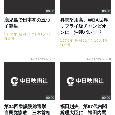
鹿児島で日本初の五つ
具志堅用高、WBA世界
子誕生
Ｊフライ級チャンピオ
ンに 沖縄パレード
1976年(昭和51年) 01月31
日公開
1976年(昭和51年) 10月10
日公開
No.CFSW026-17
No.CFSW026-18
第34回衆議院総選挙
福田赳夫、第67代内閣
自民党惨敗 三木首相
総理大臣に 福田内閣