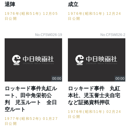
退陣
成立
1976年(昭和51年) 12月05
1976年(昭和51年) 12月24
日公開
日公開
No.CFSW026-19
No.CFSW026-2
ロッキード事件丸紅ル
ロッキード事件 丸紅
ート、田中角栄初公
本社、児玉誉士夫自宅
判 児玉ルート 全日
など証拠資料押収
空ルート
1976年(昭和51年) 02月24
日公開
1977年(昭和52年) 01月27
日公開