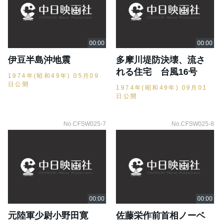
伊豆半島沖地震
多摩川堤防決壊、流さ
れる住宅 台風16号
1974年(昭和49年) 05月09
日公開
1974年(昭和49年) 09月01
日公開
No.CFSW025-7
No.CFSW025-8
元陸軍少尉小野田寛
佐藤栄作前首相ノーベ