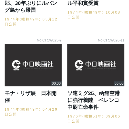
郎、30年ぶりにルバン
ル平和賞受賞
グ島から帰国
1974年(昭和49年) 10月08
日公開
1974年(昭和49年) 03月12
日公開
No.CFSW025-9
No.CFSW026-11
モナ・リザ展 日本開
ソ連ミグ25、函館空港
催
に強行着陸 ベレンコ
中尉亡命事件
1974年(昭和49年) 04月20
日公開
1976年(昭和51年) 09月06
日公開