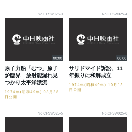
No.CFSW025-3
No.CFSW025-4
原子力船「むつ」原子
サリドマイド訴訟、11
炉臨界 放射能漏れ見
年振りに和解成立
つかり太平洋漂流
1974年(昭和49年) 10月13
日公開
1974年(昭和49年) 08月28
日公開
No.CFSW025-5
No.CFSW025-6