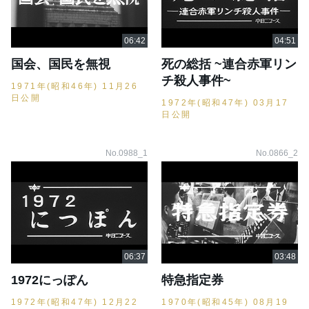
国会、国民を無視
死の総括 ~連合赤軍リン
チ殺人事件~
1971年(昭和46年) 11月26
日公開
1972年(昭和47年) 03月17
日公開
No.0988_1
No.0866_2
1972にっぽん
特急指定券
1972年(昭和47年) 12月22
1970年(昭和45年) 08月19