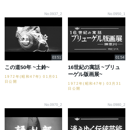
No.0937_2
No.0950_1
この道50年 ~土鈴~
16世紀の寓話 ~ブリュ
ーゲル版画展~
1972年(昭和47年) 01月01
日公開
1972年(昭和47年) 03月31
日公開
No.0970_2
No.0980_2