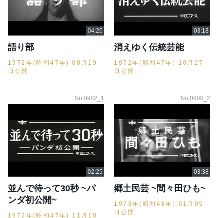
語り部
消えゆく伝統芸能
1972年(昭和47年) 08月19
1972年(昭和47年) 10月27
日公開
日公開
No.0982_1
No.0990_2
並んで待って30秒 ~パ
郷土民芸 ~間々田ひも~
ンダ初公開~
1973年(昭和48年) 01月05
日公開
1972年(昭和47年) 11月10