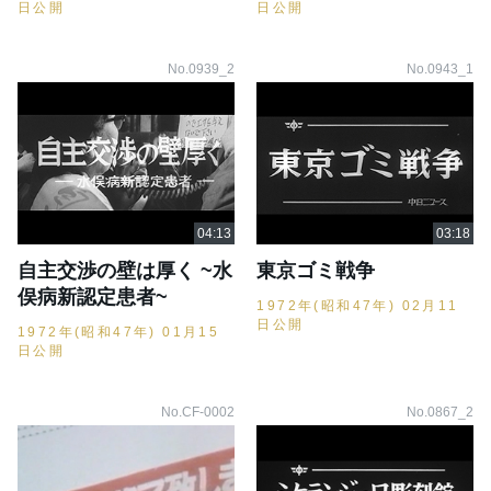
日公開
日公開
No.0939_2
No.0943_1
自主交渉の壁は厚く ~水
東京ゴミ戦争
俣病新認定患者~
1972年(昭和47年) 02月11
日公開
1972年(昭和47年) 01月15
日公開
No.CF-0002
No.0867_2