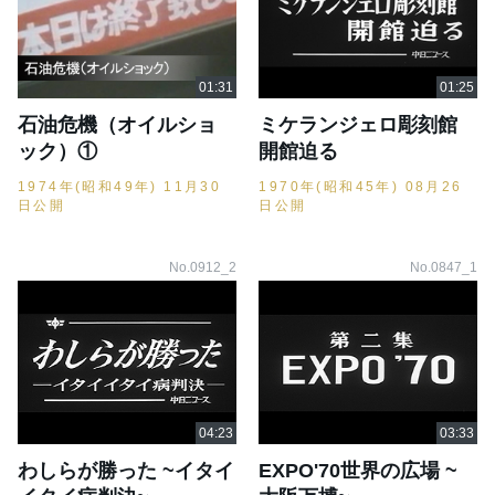
石油危機（オイルショ
ミケランジェロ彫刻館
ック）①
開館迫る
1974年(昭和49年) 11月30
1970年(昭和45年) 08月26
日公開
日公開
No.0912_2
No.0847_1
わしらが勝った ~イタイ
EXPO'70世界の広場 ~