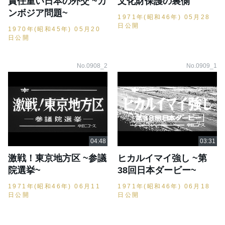
責任重い日本の外交 ~カ
文化財保護の裏側
ンボジア問題~
1971年(昭和46年) 05月28
日公開
1970年(昭和45年) 05月20
日公開
No.0908_2
No.0909_1
激戦！東京地方区 ~参議
ヒカルイマイ強し ~第
院選挙~
38回日本ダービー~
1971年(昭和46年) 06月11
1971年(昭和46年) 06月18
日公開
日公開