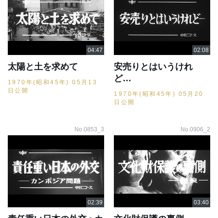
太陽と土を求めて
安売りとはいうけれ
ど…
1970年(昭和45年) 05月13
日公開
1970年(昭和45年) 05月20
日公開
No.0853_3
No.0906_2