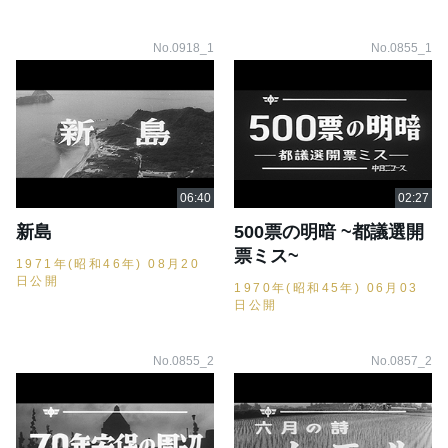
No.0918_1
No.0855_1
新島
500票の明暗 ~都議選開
票ミス~
1971年(昭和46年) 08月20
日公開
1970年(昭和45年) 06月03
日公開
No.0855_2
No.0857_2