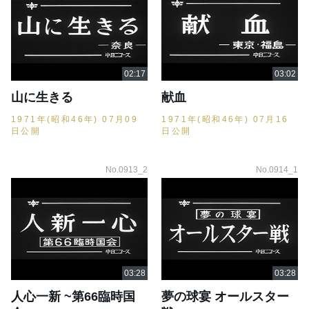
山に生きる
献血
1971年(昭和46年) 07月09
1971年(昭和46年) 07月16
日公開
日公開
No.0913_2
No.0914_1
人心一新 ~第66臨時国
夢の球宴 オールスター