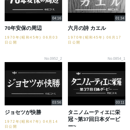
70年安保の周辺
六月の詩 カエル
1970年(昭和45年) 06月03
1970年(昭和45年) 06月17
日公開
日公開
No.0952_2
No.0854_1
ジョセツが快勝
タニノムーティエに栄
冠 ~第37回日本ダービ
1972年(昭和47年) 04月14
ー~
日公開