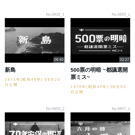
No.0918_1
No.0855_1
新島
500票の明暗 ~都議選開
票ミス~
1971年(昭和46年) 08月20
日公開
1970年(昭和45年) 06月03
日公開
No.0855_2
No.0857_2