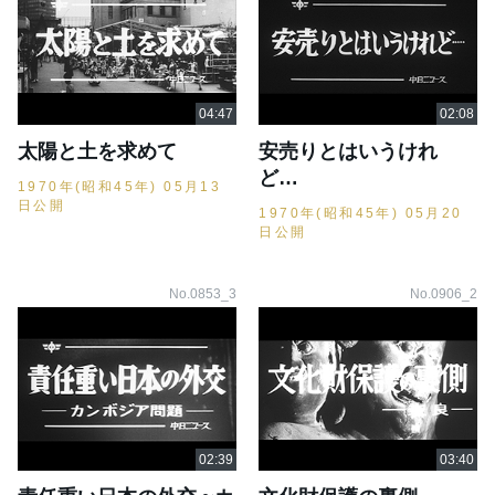
太陽と土を求めて
安売りとはいうけれ
ど…
1970年(昭和45年) 05月13
日公開
1970年(昭和45年) 05月20
日公開
No.0853_3
No.0906_2