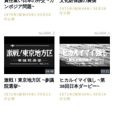
責任重い日本の外交 ~カ
文化財保護の裏側
ンボジア問題~
1971年(昭和46年) 05月28
日公開
1970年(昭和45年) 05月20
日公開
No.0908_2
No.0909_1
激戦！東京地方区 ~参議
ヒカルイマイ強し ~第
院選挙~
38回日本ダービー~
1971年(昭和46年) 06月11
1971年(昭和46年) 06月18
日公開
日公開