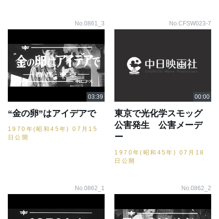
No.0861_3
No.CFSW023-7
“金の卵”はアイデアで
東京で光化学スモッグ
公害発生 公害メーデ
1970年(昭和45年) 07月15
ー
日公開
1970年(昭和45年) 07月18
日公開
No.0862_1
No.0862_2