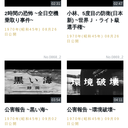
2時間の恐怖 ~全日空機
小林、5度目の防衛(日本
乗取り事件~
新) ~世界Ｊ・ライト級
選手権~
1970年(昭和45年) 08月26
日公開
1970年(昭和45年) 08月26
日公開
No.0868_2
No.0869_2
公害報告 ~黒い海~
公害報告 ~環境破壊~
1970年(昭和45年) 09月02
1970年(昭和45年) 09月09
日公開
日公開