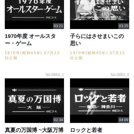
1970年度 オールスタ
子らにはさせまいこの
ー・ゲーム
思い
1970年(昭和45年) 07月22
1970年(昭和45年) 07月22
日公開
日公開
No.0863_1
No.0863_2
真夏の万国博 ~大阪万博
ロックと若者