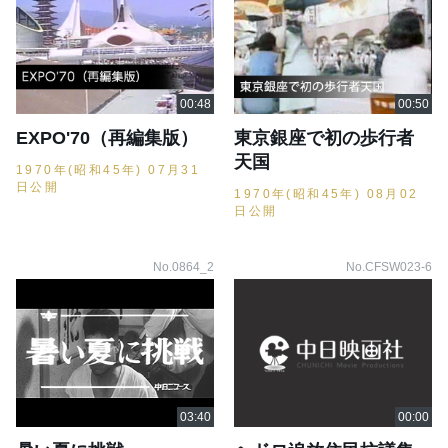
EXPO'70（再編集版）
東京銀座で初の歩行者
天国
1970年(昭和45年) 07月31
日公開
1970年(昭和45年) 08月02
日公開
No.0864_2
No.CFSW023-6