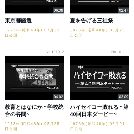
東京都議選
夏を告げる三社祭
1973年(昭和48年) 07月13
1973年(昭和48年) 05月25
日公開
日公開
No.1010_2
No.1011_1
教育とはなにか ~学校統
ハイセイコー敗れる ~第
合の谷間~
40回日本ダービー~
1973年(昭和48年) 05月25
1973年(昭和48年) 06月01
日公開
日公開