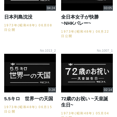
日本列島沈没
全日本女子が快勝
~NHKバレー~
1973年(昭和48年) 06月08
日公開
1973年(昭和48年) 06月22
日公開
No.1013_2
No.1007_1
5.5キロ 世界一の天国
72歳のお祝い ~天皇誕
生日~
1973年(昭和48年) 06月15
日公開
1973年(昭和48年) 05月04