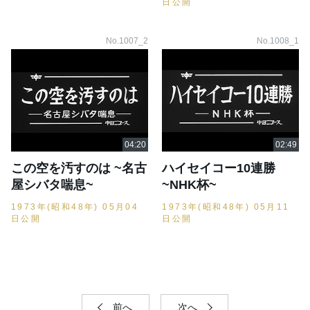
日公開
No.1007_2
No.1008_1
この空を汚すのは ~名古
ハイセイコー10連勝
屋シバタ喘息~
~NHK杯~
1973年(昭和48年) 05月04
1973年(昭和48年) 05月11
日公開
日公開
前へ
次へ