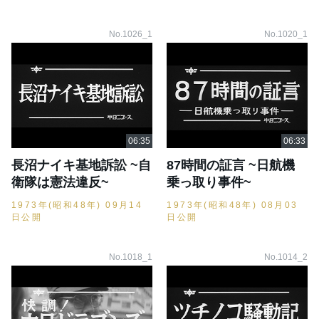
No.1026_1
No.1020_1
長沼ナイキ基地訴訟 ~自
87時間の証言 ~日航機
衛隊は憲法違反~
乗っ取り事件~
1973年(昭和48年) 09月14
1973年(昭和48年) 08月03
日公開
日公開
No.1018_1
No.1014_2