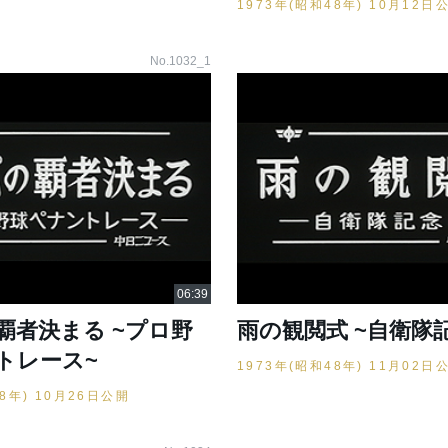
1973年(昭和48年) 10月12日
No.1032_1
覇者決まる ~プロ野
雨の観閲式 ~自衛隊
トレース~
1973年(昭和48年) 11月02日
48年) 10月26日公開