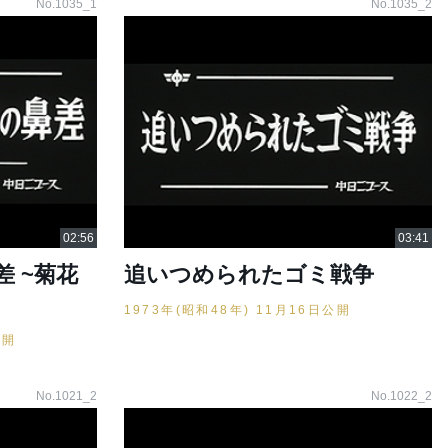
No.1035_1
No.1035_2
 ~菊花
追いつめられたゴミ戦争
1973年(昭和48年) 11月16日公開
公開
No.1021_2
No.1022_2