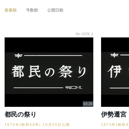
新着順
号数順
公開日順
No.1029_1
都民の祭り
伊勢遷宮
1973年(昭和48年) 10月05日公開
1973年(昭和