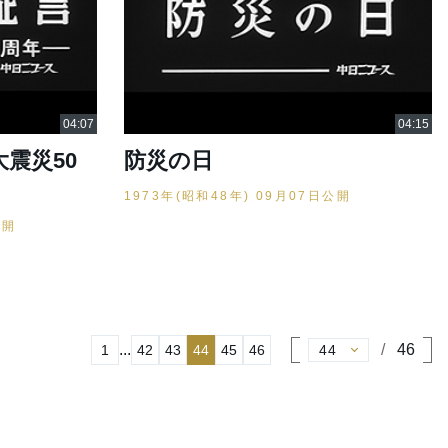
大震災50
防災の日
1973年(昭和48年) 09月07日公開
公開
...
46
1
42
43
44
45
46