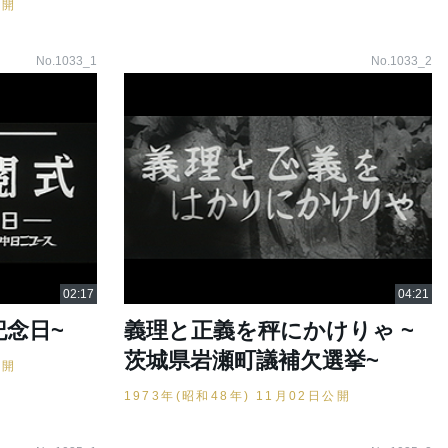
公開
No.1033_1
No.1033_2
記念日~
義理と正義を秤にかけりゃ ~
茨城県岩瀬町議補欠選挙~
公開
1973年(昭和48年) 11月02日公開