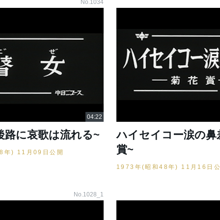
No.1034
越後路に哀歌は流れる~
ハイセイコー涙の鼻差
賞~
48年) 11月09日公開
1973年(昭和48年) 11月16日
No.1028_1