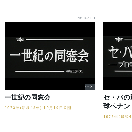
No.1031_1
一世紀の同窓会
セ・パの
球ペナン
1973年(昭和48年) 10月19日公開
1973年(昭和