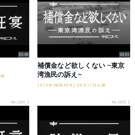
補償金など欲しくない ~東京
湾漁民の訴え~
公開
1973年(昭和48年) 08月17日公開
No.1024_2
No.1025_2