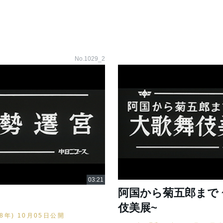
No.1029_2
阿国から菊五郎まで 
伎美展~
48年) 10月05日公開