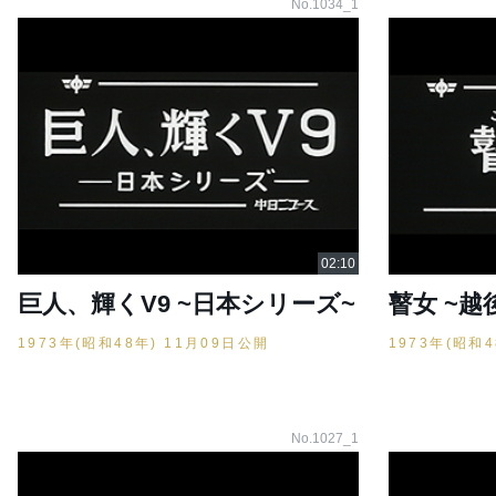
No.1034_1
巨人、輝くV9 ~日本シリーズ~
瞽女 ~
1973年(昭和48年) 11月09日公開
1973年(昭和
No.1027_1