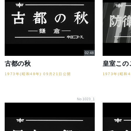
古都の秋
皇室この
1973年(昭和48年) 09月21日公開
1973年(昭和
No.1023_1