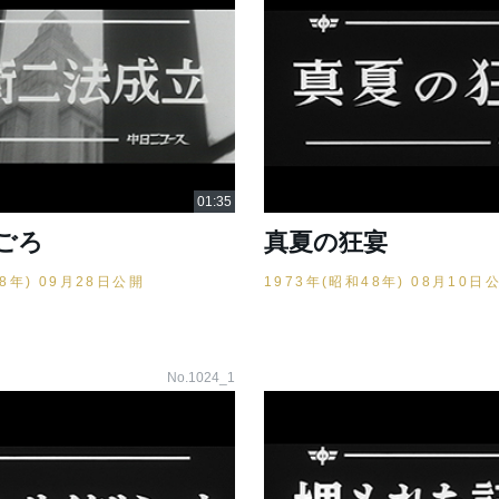
ごろ
真夏の狂宴
48年) 09月28日公開
1973年(昭和48年) 08月10日
No.1024_1