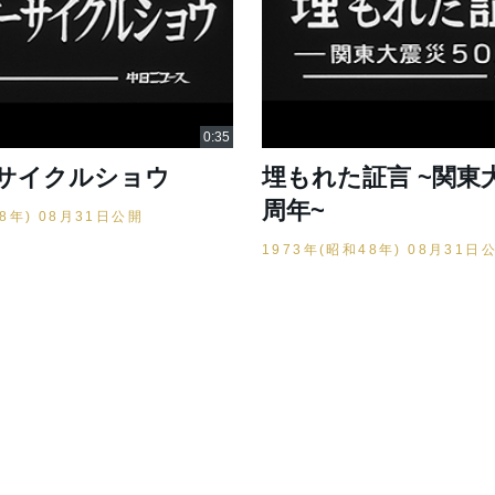
サイクルショウ
埋もれた証言 ~関東
周年~
48年) 08月31日公開
1973年(昭和48年) 08月31日