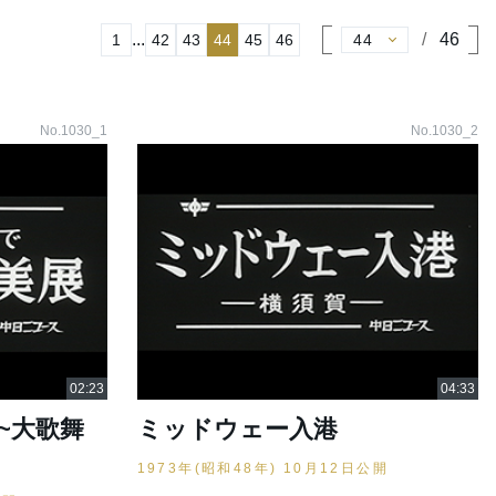
...
46
1
42
43
44
45
46
No.1030_1
No.1030_2
~大歌舞
ミッドウェー入港
1973年(昭和48年) 10月12日公開