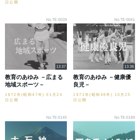
日公開
No.TE-0039
No.TE-0041
教育のあゆみ －広まる
教育のあゆみ －健康優
地域スポーツ－
良児－
1972年(昭和47年) 01月24
1971年(昭和46年) 10月25
日公開
日公開
No.TE-0145
No.TE-0189