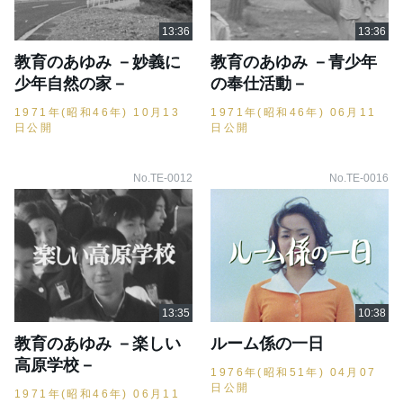
教育のあゆみ －妙義に
教育のあゆみ －青少年
少年自然の家－
の奉仕活動－
1971年(昭和46年) 10月13
1971年(昭和46年) 06月11
日公開
日公開
No.TE-0012
No.TE-0016
教育のあゆみ －楽しい
ルーム係の一日
高原学校－
1976年(昭和51年) 04月07
日公開
1971年(昭和46年) 06月11