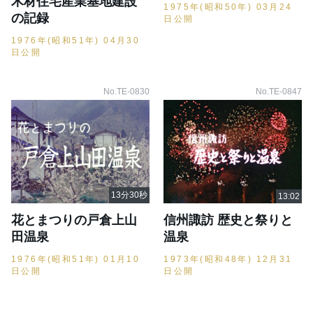
木材住宅産業基地建設
1975年(昭和50年) 03月24
の記録
日公開
1976年(昭和51年) 04月30
日公開
No.TE-0830
No.TE-0847
花とまつりの戸倉上山
信州諏訪 歴史と祭りと
田温泉
温泉
1976年(昭和51年) 01月10
1973年(昭和48年) 12月31
日公開
日公開