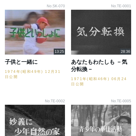
No.SK-070
No.TE-0001
子供と一緒に
あなたもわたしも －気
分転換－
1974年(昭和49年) 12月31
日公開
1971年(昭和46年) 06月24
日公開
No.TE-0002
No.TE-0005