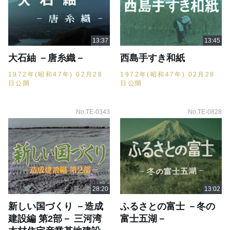
大石紬 －唐糸織－
西島手すき和紙
1972年(昭和47年) 02月28
1972年(昭和47年) 02月28
日公開
日公開
No.TE-0343
No.TE-0828
新しい国づくり －造成
ふるさとの富士 －冬の
建設編 第2部－ 三河湾
富士五湖－