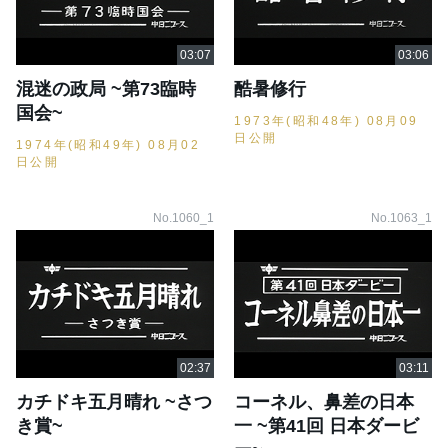
混迷の政局 ~第73臨時
酷暑修行
国会~
1973年(昭和48年) 08月09
日公開
1974年(昭和49年) 08月02
日公開
No.1060_1
No.1063_1
カチドキ五月晴れ ~さつ
コーネル、鼻差の日本
き賞~
一 ~第41回 日本ダービ