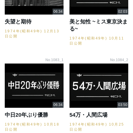
失望と期待
美と知性 ~ミス東京決ま
る~
1974年(昭和49年) 12月13
日公開
1974年(昭和49年) 10月11
日公開
No.1083_1
No.1084_2
中日20年ぶり優勝
54万・人間広場
1974年(昭和49年) 10月18
1974年(昭和49年) 10月25
日公開
日公開