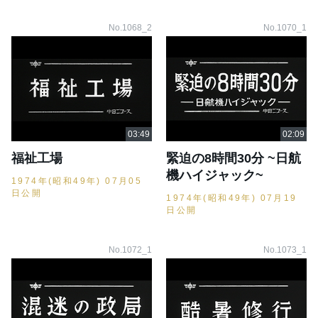
No.1068_2
No.1070_1
福祉工場
緊迫の8時間30分 ~日航
機ハイジャック~
1974年(昭和49年) 07月05
日公開
1974年(昭和49年) 07月19
日公開
No.1072_1
No.1073_1