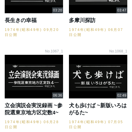
長生きの幸福
多摩川探訪
1974年(昭和49年) 09月20
1974年(昭和49年) 06月07
日公開
日公開
No.1067_1
No.1068_1
立会演説会実況録画 ~参
犬も歩けば ~新版いろは
院選東京地方区定数4~
がるた~
1974年(昭和49年) 06月28
1974年(昭和49年) 07月05
日公開
日公開