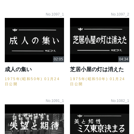
No.1097_1
No.1097_2
成人の集い
芝居小屋の灯は消えた
1975年(昭和50年) 01月24
1975年(昭和50年) 01月24
日公開
日公開
No.1091_1
No.1082_1