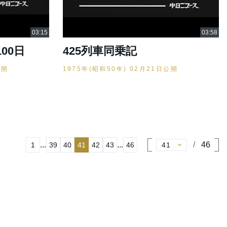
00日
425列車同乗記
公開
1975年(昭和50年) 02月21日公開
...
...
46
1
39
40
41
42
43
46