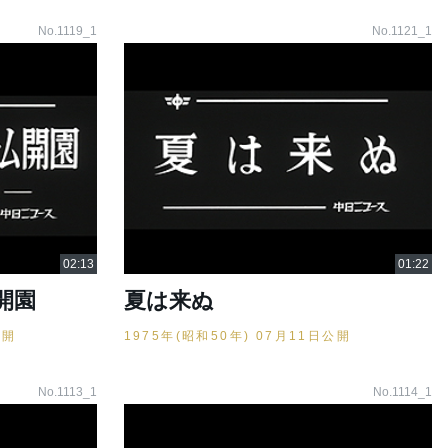
No.1119_1
No.1121_1
開園
夏は来ぬ
公開
1975年(昭和50年) 07月11日公開
No.1113_1
No.1114_1