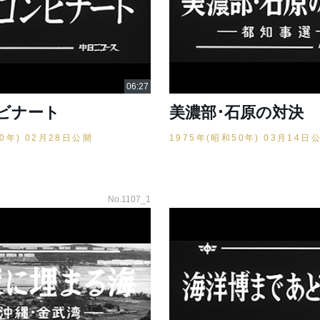
ビナート
美濃部･石原の対決
50年) 02月28日公開
1975年(昭和50年) 03月14日
No.1107_1