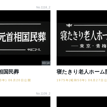
No.1118_2
相国民葬
寝たきり老人ホーム
50年) 06月20日公開
1975年(昭和50年) 06月27日
No.1109_2