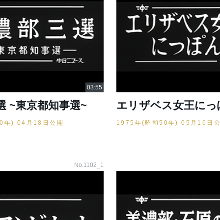
選 ~東京都知事選~
エリザベス女王にっ
50年) 04月18日公開
1975年(昭和50年) 05月16日
No.1102_1