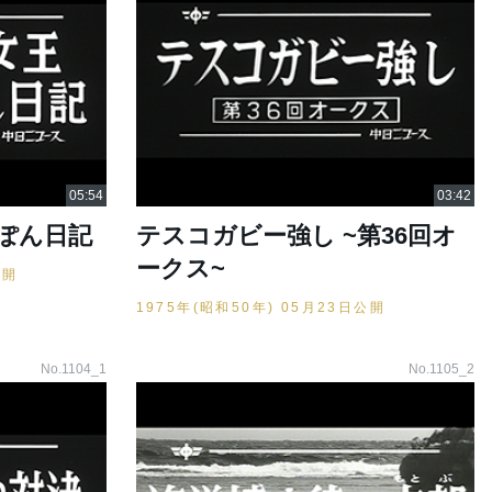
ぽん日記
テスコガビー強し ~第36回オ
ークス~
公開
1975年(昭和50年) 05月23日公開
No.1104_1
No.1105_2