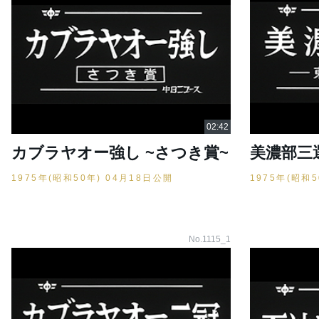
カブラヤオー強し ~さつき賞~
美濃部三
1975年(昭和50年) 04月18日公開
1975年(昭和
No.1115_1