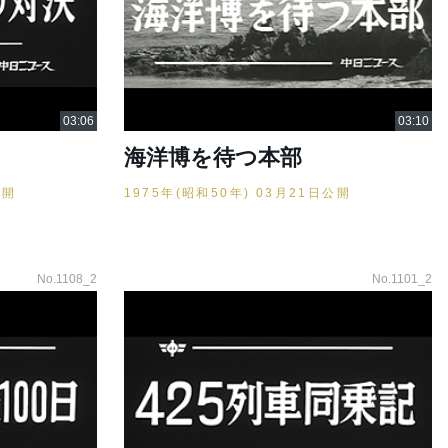
海洋博を待つ本部
公開
1975年(昭和50年) 03月21日公開
No.1108_2
No.1101_2