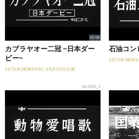
カブラヤオー二冠 ~日本ダー
石油コン
ビー~
1975年(昭和
1975年(昭和50年) 05月30日公開
No.1106_1