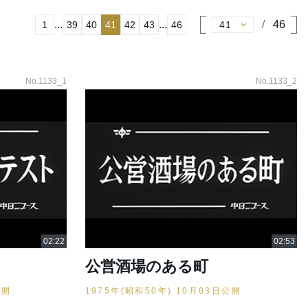
...
...
46
1
39
40
41
42
43
46
No.1133_1
No.1133_2
公営酒場のある町
公開
1975年(昭和50年) 10月03日公開