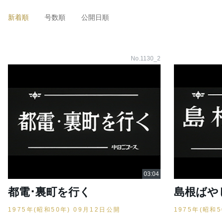
新着順
号数順
公開日順
No.1130_2
都電･裏町を行く
島根ばや
1975年(昭和50年) 09月12日公開
1975年(昭和