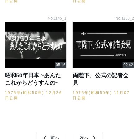
日公開
日公開
No.1145_1
No.1138_2
昭和50年日本 ~あんた
両陛下、公式の記者会
これからどうすんの~
見
1975年(昭和50年) 12月26
1975年(昭和50年) 11月07
日公開
日公開
前へ
次へ