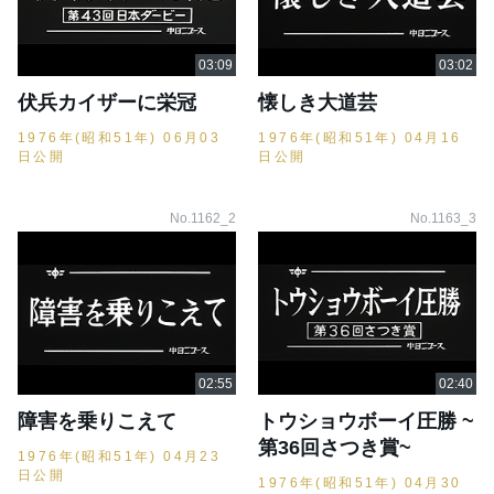
伏兵カイザーに栄冠
懐しき大道芸
1976年(昭和51年) 06月03
1976年(昭和51年) 04月16
日公開
日公開
No.1162_2
No.1163_3
障害を乗りこえて
トウショウボーイ圧勝 ~
第36回さつき賞~
1976年(昭和51年) 04月23
日公開
1976年(昭和51年) 04月30