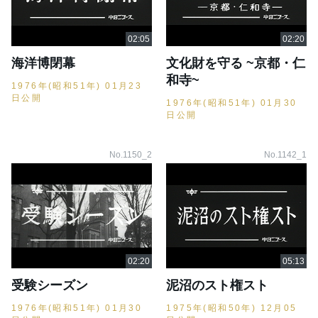
海洋博閉幕
文化財を守る ~京都・仁
和寺~
1976年(昭和51年) 01月23
日公開
1976年(昭和51年) 01月30
日公開
No.1150_2
No.1142_1
受験シーズン
泥沼のスト権スト
1976年(昭和51年) 01月30
1975年(昭和50年) 12月05