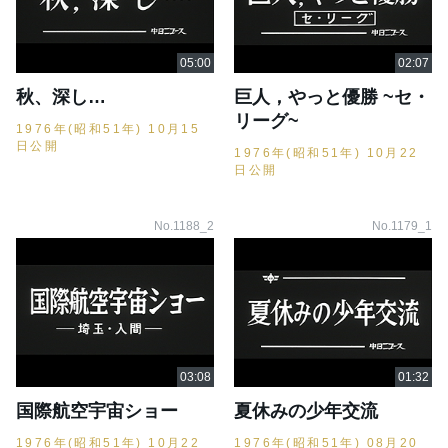
秋、深し…
巨人，やっと優勝 ~セ・
リーグ~
1976年(昭和51年) 10月15
日公開
1976年(昭和51年) 10月22
日公開
No.1188_2
No.1179_1
国際航空宇宙ショー
夏休みの少年交流
1976年(昭和51年) 10月22
1976年(昭和51年) 08月20