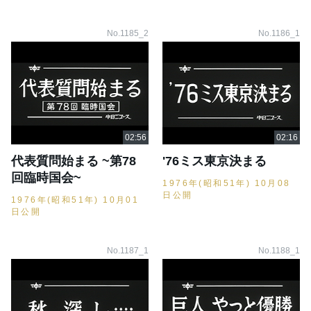
No.1185_2
No.1186_1
代表質問始まる ~第78
'76ミス東京決まる
回臨時国会~
1976年(昭和51年) 10月08
日公開
1976年(昭和51年) 10月01
日公開
No.1187_1
No.1188_1