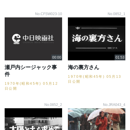
No.CFSW023-10
No.0852_1
瀬戸内シージャック事
海の裏方さん
件
1970年(昭和45年) 05月13
日公開
1970年(昭和45年) 05月12
日公開
No.0852_2
No.JRA043_4