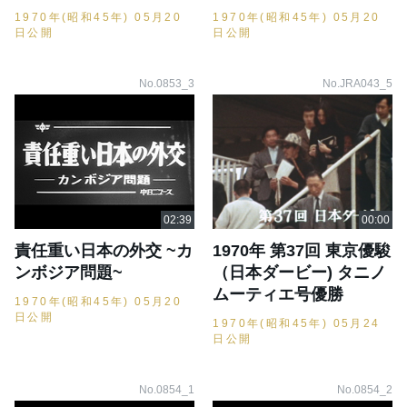
1970年(昭和45年) 05月20
1970年(昭和45年) 05月20
日公開
日公開
No.0853_3
No.JRA043_5
責任重い日本の外交 ~カ
1970年 第37回 東京優駿
ンボジア問題~
（日本ダービー) タニノ
ムーティエ号優勝
1970年(昭和45年) 05月20
日公開
1970年(昭和45年) 05月24
日公開
No.0854_1
No.0854_2