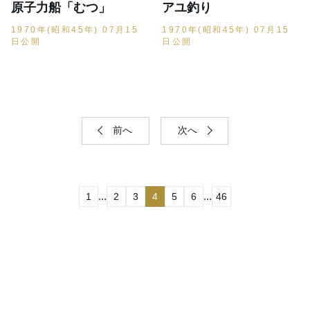
原子力船「むつ」
アユ釣り
1970年(昭和45年) 07月15
1970年(昭和45年) 07月15
日公開
日公開
前へ
次へ
...
...
1
2
3
4
5
6
46