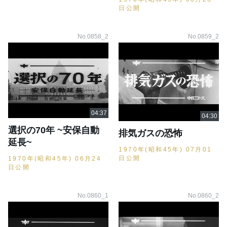
日公開
No.0858_2
No.0859_2
選択の70年 ~安保自動
排気ガスの恐怖
延長~
1970年(昭和45年) 07月01
日公開
1970年(昭和45年) 06月24
日公開
No.0860_1
No.0860_2