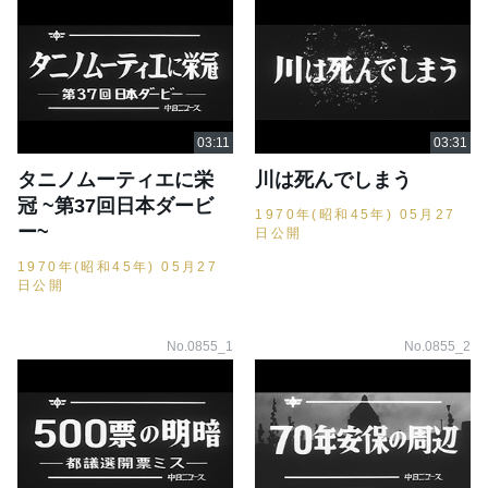
タニノムーティエに栄
川は死んでしまう
冠 ~第37回日本ダービ
1970年(昭和45年) 05月27
ー~
日公開
1970年(昭和45年) 05月27
日公開
No.0855_1
No.0855_2