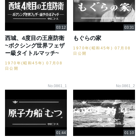
西城、4度目の王座防衛
もぐらの家
~ボクシング世界フェザ
1970年(昭和45年) 07月08
ー級タイトルマッチ~
日公開
1970年(昭和45年) 07月08
日公開
No.0861_1
No.0861_2