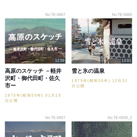
No.TE-0867
No.TE-0860
高原のスケッチ －軽井
雪と氷の温泉
沢町・御代田町・佐久
1975年(昭和50年) 12月31
市ー
日公開
1975年(昭和50年) 01月10
日公開
No.TE-0857
No.TE-0939_2