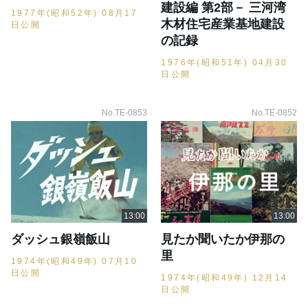
建設編 第2部－ 三河湾
1977年(昭和52年) 08月17
木材住宅産業基地建設
日公開
の記録
1976年(昭和51年) 04月30
日公開
No.TE-0853
No.TE-0852
ダッシュ銀嶺飯山
見たか聞いたか伊那の
里
1974年(昭和49年) 07月10
日公開
1974年(昭和49年) 12月14
日公開