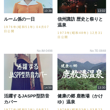
ルーム係の一日
信州諏訪 歴史と祭りと
温泉
1976年(昭和51年) 04月07
日公開
1973年(昭和48年) 12月31
日公開
No.IM-0498
No.TE-0848
活躍するJASPP型防音
健康の郷 鹿教場（かけ
カバー
ゆ）温泉
1977年(昭和52年) 09月21
1978年(昭和53年) 03月23