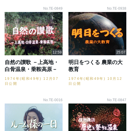
No.TE-0849
No.TE-0938
自然の讃歌 －上高地・
明日をつくる 農業の大
白骨温泉・乗鞍高原－
教育
1974年(昭和49年) 12月07
1974年(昭和49年) 10月12
日公開
日公開
No.TE-0016
No.TE-0847