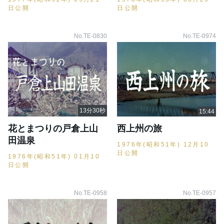
日公開
日公開
No.TE-0830
No.TE-0974
花とまつりの戸倉上山
西上州の旅
田温泉
1976年(昭和51年) 12月10
日公開
1976年(昭和51年) 01月10
日公開
No.TE-0958
No.TE-0957