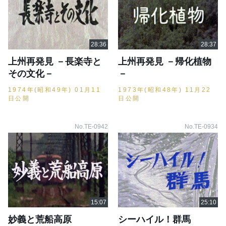
上州再発見 －長楽寺と
上州再発見 －帰化植物
その文化－
－
1974年(昭和49年) 01月11
1973年(昭和48年) 11月22
日公開
日公開
No.TE-0942
No.TE-0934
妙義と荒船高原
シーハイル！群馬