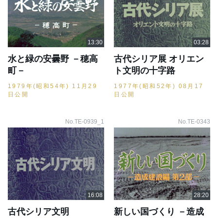
水と緑の安曇野 －穂高
古代シリア展 オリエン
町－
ト文明の十字路
1979年(昭和54年) 11月29
1977年(昭和52年) 08月17
日公開
日公開
No.TE-0939_1
No.TE-0343
古代シリア文明
新しい国づくり －造成