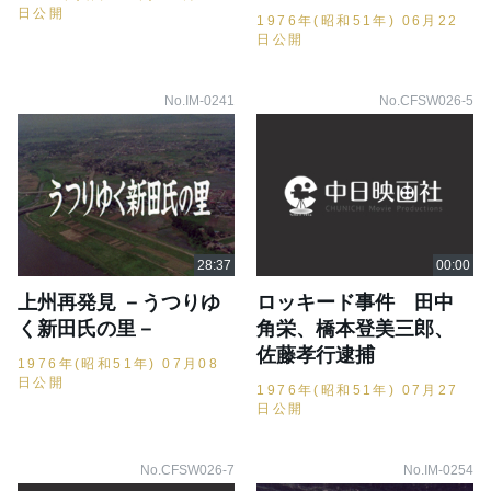
日公開
1976年(昭和51年) 06月22
日公開
No.IM-0241
No.CFSW026-5
上州再発見 －うつりゆ
ロッキード事件 田中
く新田氏の里－
角栄、橋本登美三郎、
佐藤孝行逮捕
1976年(昭和51年) 07月08
日公開
1976年(昭和51年) 07月27
日公開
No.CFSW026-7
No.IM-0254