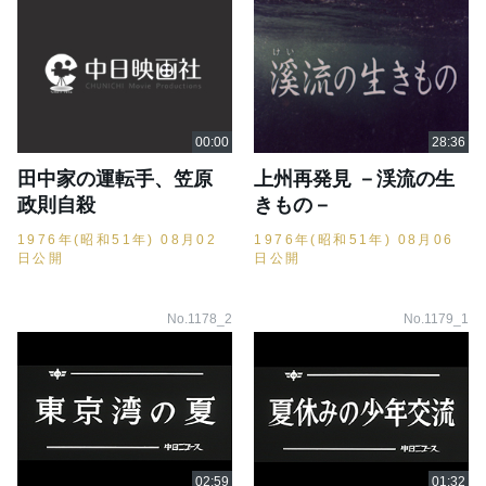
田中家の運転手、笠原
上州再発見 －渓流の生
政則自殺
きもの－
1976年(昭和51年) 08月02
1976年(昭和51年) 08月06
日公開
日公開
No.1178_2
No.1179_1