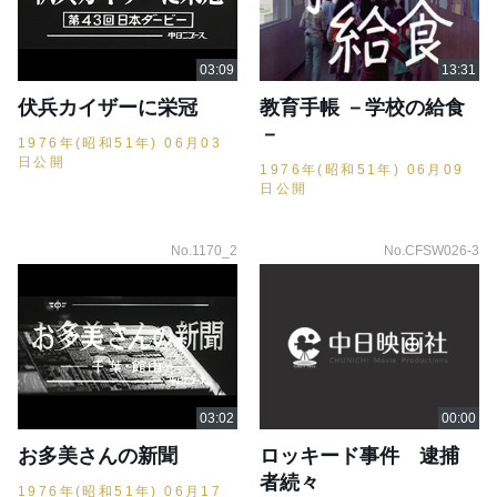
伏兵カイザーに栄冠
教育手帳 －学校の給食
－
1976年(昭和51年) 06月03
日公開
1976年(昭和51年) 06月09
日公開
No.1170_2
No.CFSW026-3
お多美さんの新聞
ロッキード事件 逮捕
者続々
1976年(昭和51年) 06月17