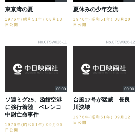
東京湾の夏
夏休みの少年交流
1976年(昭和51年) 08月13
1976年(昭和51年) 08月20
日公開
日公開
No.CFSW026-11
No.CFSW026-12
ソ連ミグ25、函館空港
台風17号が猛威 長良
に強行着陸 ベレンコ
川決壊
中尉亡命事件
1976年(昭和51年) 09月12
日公開
1976年(昭和51年) 09月06
日公開