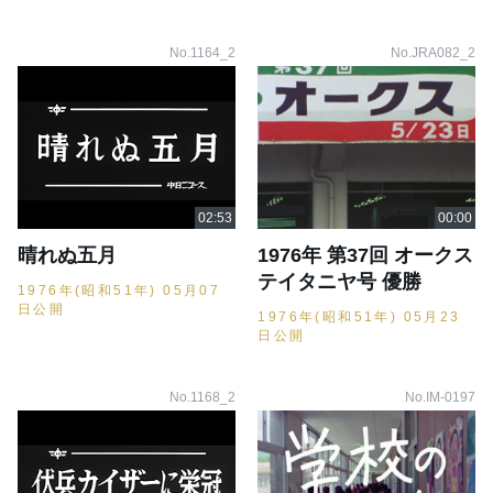
No.1164_2
No.JRA082_2
晴れぬ五月
1976年 第37回 オークス
テイタニヤ号 優勝
1976年(昭和51年) 05月07
日公開
1976年(昭和51年) 05月23
日公開
No.1168_2
No.IM-0197