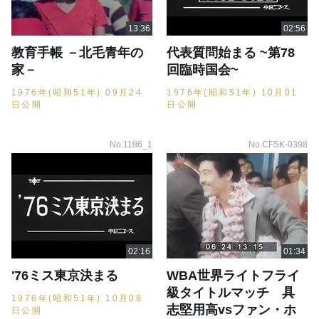
教育手帳 －北毛青年の
代表質問始まる ~第78
家－
回臨時国会~
1976年(昭和51年) 09月24
1976年(昭和51年) 10月01
日公開
日公開
No.1186_1
No.CFSK-0398
'76ミス東京決まる
WBA世界ライトフライ
級タイトルマッチ 具
1976年(昭和51年) 10月08
志堅用高vsファン・ホ
日公開