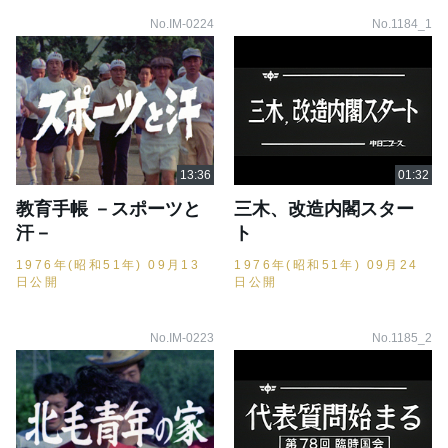
No.IM-0224
No.1184_1
教育手帳 －スポーツと
三木、改造内閣スター
汗－
ト
1976年(昭和51年) 09月13
1976年(昭和51年) 09月24
日公開
日公開
No.IM-0223
No.1185_2