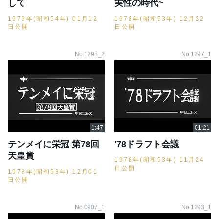
して
実性の時代~
1979年(昭和54年) 01月12
1978年(昭和53年) 12月22
日公開
日公開
No.1298_2
No.1297_1
テンメイに栄冠 第78回
'78ドラフト会議
天皇賞
1978年(昭和53年) 11月24
日公開
1978年(昭和53年) 12月01
日公開
No.0907_1
No.1293_1