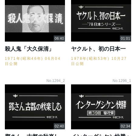
殺人鬼「大久保清」
ヤクルト、初の日本一
1971年(昭和46年) 06月04
1978年(昭和53年) 10月27
日公開
日公開
No.1294_2
No.1296_1