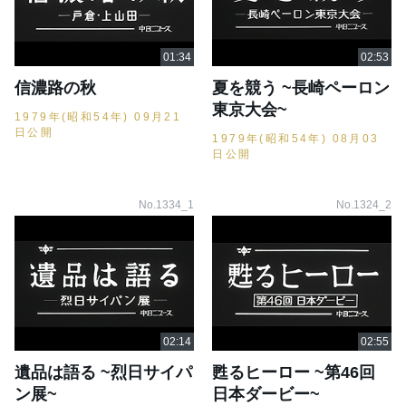
信濃路の秋
夏を競う ~長崎ペーロン
東京大会~
1979年(昭和54年) 09月21
日公開
1979年(昭和54年) 08月03
日公開
No.1334_1
No.1324_2
遺品は語る ~烈日サイパ
甦るヒーロー ~第46回
ン展~
日本ダービー~