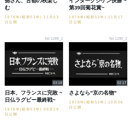
鄧さん、古都の秋楽し
インターグシケン快勝 ~
む
第39回菊花賞~
1978年(昭和53年) 11月03
1978年(昭和53年) 11月17
日公開
日公開
No.1289_2
No.1290_2
日本、フランスに完敗 ~
さよなら”京の名物”
日仏ラグビー最終戦~
1978年(昭和53年) 10月06
日公開
1978年(昭和53年) 09月29
日公開