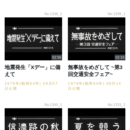
No.1338_2
No.1339_1
地震発生「Xデー」に備
無事故をめざして ~第3
えて
回交通安全フェア~
1979年(昭和54年) 09月07
1979年(昭和54年) 09月14
日公開
日公開
No.1340_1
No.1333_2