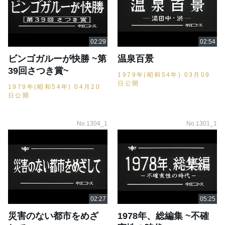
ビンゴガルーが快勝 ~第
温泉百景
39回さつき賞~
1979年(昭和54年) 03月09
日公開
1979年(昭和54年) 04月20
日公開
No.1304_1
No.1301_1
災害のない都市をめざ
1978年、総編集 ~不確