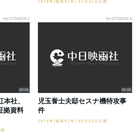
1976年(昭和51年) 01月31日公開
No.CFSW026-2
No.CFSW026-6
紅本社、
児玉誉士夫邸セスナ機特攻事
証拠資料
件
1976年(昭和51年) 03月23日公開
公開