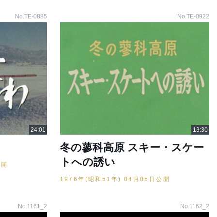
No.TE-0885
No.TE-0922
冬の蓼科高原 スキー・スケー
トへの誘い
公開
1976年(昭和51年) 04月05日公開
No.1161_2
No.1162_2