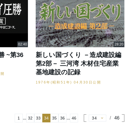
 ~第36
新しい国づくり －造成建設編
第2部－ 三河湾 木材住宅産業
基地建設の記録
公開
1976年(昭和51年) 04月30日公開
...
...
46
1
32
33
34
35
36
46