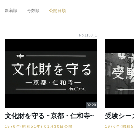
新着順
号数順
公開日順
No.1150_1
文化財を守る ~京都・仁和寺~
受験シー
1976年(昭和51年) 01月30日公開
1976年(昭和