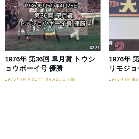
1976年 第36回 皐月賞 トウシ
1976年
ョウボーイ号 優勝
リモジョ
1976年(昭和51年) 04月25日公開
1976年(昭和