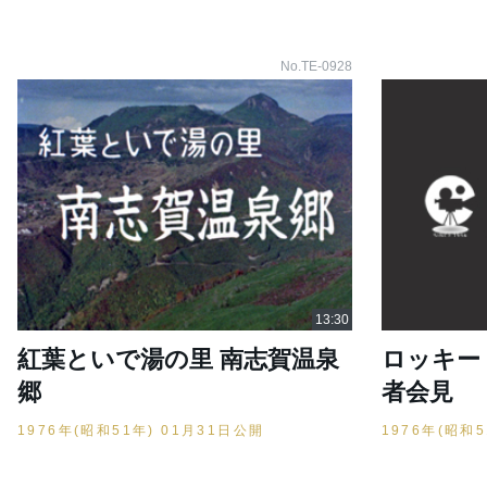
No.TE-0928
紅葉といで湯の里 南志賀温泉
ロッキー
郷
者会見
1976年(昭和51年) 01月31日公開
1976年(昭和