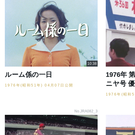
ルーム係の一日
1976年 
ニヤ号 
1976年(昭和51年) 04月07日公開
1976年(昭和
No.JRA082_3