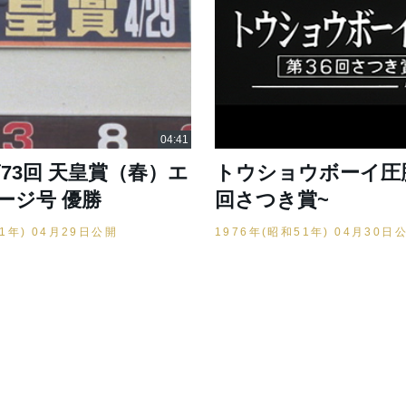
 第73回 天皇賞（春）エ
トウショウボーイ圧勝
ージ号 優勝
回さつき賞~
51年) 04月29日公開
1976年(昭和51年) 04月30日