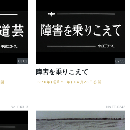
障害を乗りこえて
公開
1976年(昭和51年) 04月23日公開
No.1163_3
No.TE-0343