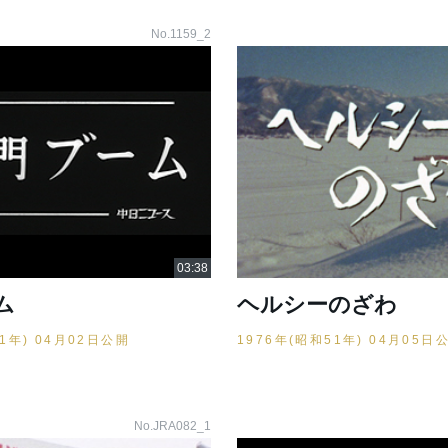
No.1159_2
ム
ヘルシーのざわ
51年) 04月02日公開
1976年(昭和51年) 04月05日
No.JRA082_1