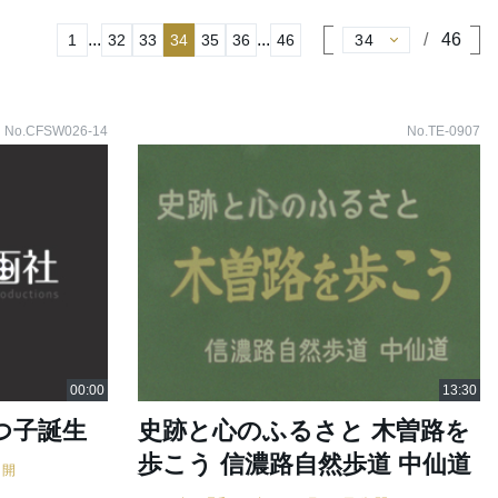
...
...
46
1
32
33
34
35
36
46
No.CFSW026-14
No.TE-0907
つ子誕生
史跡と心のふるさと 木曽路を
歩こう 信濃路自然歩道 中仙道
公開