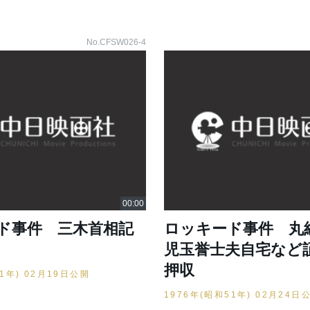
No.CFSW026-4
ド事件 三木首相記
ロッキード事件 丸
児玉誉士夫自宅など
押収
51年) 02月19日公開
1976年(昭和51年) 02月24日