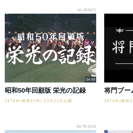
No.JRA071
昭和50年回顧版 栄光の記録
将門ブー
1976年(昭和51年) 03月31日公開
1976年(昭和
No.TE-0016