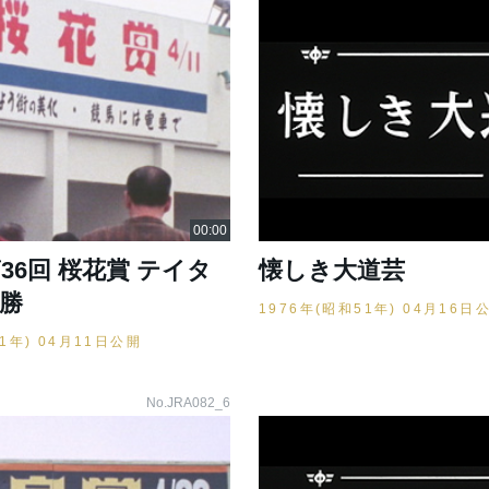
第36回 桜花賞 テイタ
懐しき大道芸
優勝
1976年(昭和51年) 04月16日
51年) 04月11日公開
No.JRA082_6