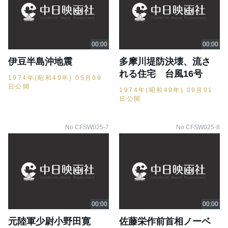
伊豆半島沖地震
多摩川堤防決壊、流さ
れる住宅 台風16号
1974年(昭和49年) 05月09
日公開
1974年(昭和49年) 09月01
日公開
No.CFSW025-7
No.CFSW025-8
元陸軍少尉小野田寛
佐藤栄作前首相ノーベ