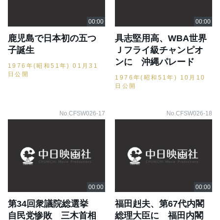
鹿児島で日本初の五つ
具志堅用高、WBA世界
子誕生
Ｊフライ級チャンピオ
ンに 沖縄パレード
1976年(昭和51年) 01月31
日公開
1976年(昭和51年) 10月10
日公開
No.CFSW026-17
No.CFSW026-18
第34回衆議院総選挙
福田赳夫、第67代内閣
自民党惨敗 三木首相
総理大臣に 福田内閣