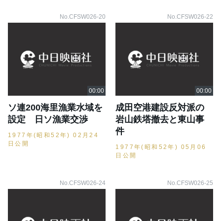
No.CFSW026-20
No.CFSW026-22
ソ連200海里漁業水域を
成田空港建設反対派の
設定 日ソ漁業交渉
岩山鉄塔撤去と東山事
件
1977年(昭和52年) 02月24
日公開
1977年(昭和52年) 05月06
日公開
No.CFSW026-24
No.CFSW026-25