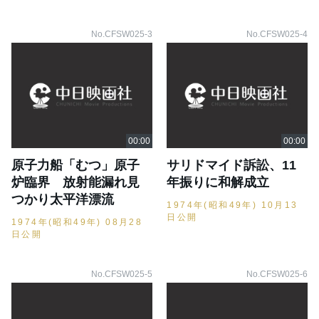
No.CFSW025-3
No.CFSW025-4
原子力船「むつ」原子
サリドマイド訴訟、11
炉臨界 放射能漏れ見
年振りに和解成立
つかり太平洋漂流
1974年(昭和49年) 10月13
日公開
1974年(昭和49年) 08月28
日公開
No.CFSW025-5
No.CFSW025-6