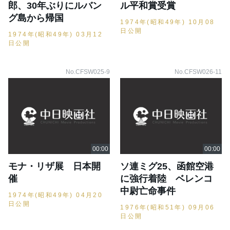
郎、30年ぶりにルバン
ル平和賞受賞
グ島から帰国
1974年(昭和49年) 10月08
日公開
1974年(昭和49年) 03月12
日公開
No.CFSW025-9
No.CFSW026-11
モナ・リザ展 日本開
ソ連ミグ25、函館空港
催
に強行着陸 ベレンコ
中尉亡命事件
1974年(昭和49年) 04月20
日公開
1976年(昭和51年) 09月06
日公開