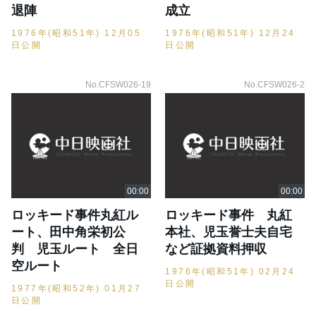
退陣
成立
1976年(昭和51年) 12月05
1976年(昭和51年) 12月24
日公開
日公開
No.CFSW026-19
No.CFSW026-2
ロッキード事件丸紅ル
ロッキード事件 丸紅
ート、田中角栄初公
本社、児玉誉士夫自宅
判 児玉ルート 全日
など証拠資料押収
空ルート
1976年(昭和51年) 02月24
日公開
1977年(昭和52年) 01月27
日公開